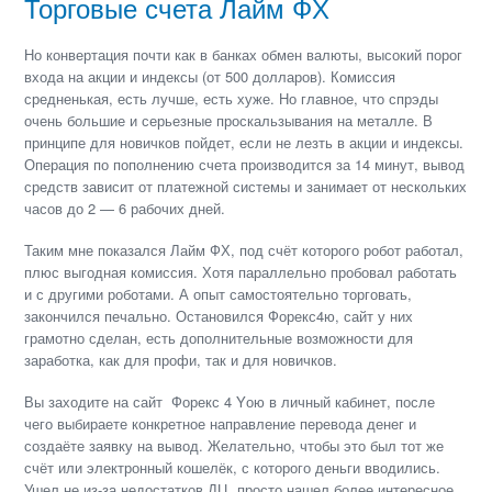
Торговые счета Лайм ФХ
Но конвертация почти как в банках обмен валюты, высокий порог
входа на акции и индексы (от 500 долларов). Комиссия
средненькая, есть лучше, есть хуже. Но главное, что спрэды
очень большие и серьезные проскальзывания на металле. В
принципе для новичков пойдет, если не лезть в акции и индексы.
Операция по пополнению счета производится за 14 минут, вывод
средств зависит от платежной системы и занимает от нескольких
часов до 2 — 6 рабочих дней.
Таким мне показался Лайм ФХ, под счёт которого робот работал,
плюс выгодная комиссия. Хотя параллельно пробовал работать
и с другими роботами. А опыт самостоятельно торговать,
закончился печально. Остановился Форекс4ю, сайт у них
грамотно сделан, есть дополнительные возможности для
заработка, как для профи, так и для новичков.
Вы заходите на сайт Форекс 4 Yою в личный кабинет, после
чего выбираете конкретное направление перевода денег и
создаёте заявку на вывод. Желательно, чтобы это был тот же
счёт или электронный кошелёк, с которого деньги вводились.
Ушел не из-за недостатков ДЦ, просто нашел более интересное