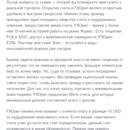
Лучше выбрать ту сумму, с которой вы планируете приступить к
реальной торговле. Открытие счета в FXOpen является простым,
удобным и быстрым процессом. Именно этому брокеру
принадлежит идея открывать swap-free счета и поддерживать
новичков, предоставляя микро-счета. FXOpen – брокер с более
чем 15-летней историей работы на рынке Форекс. Есть лицензии
FCA и ASIC, доступ к межбанковской ликвидности (FXOpen
ECN). Поэтому мой совет Вам – вступайте в ряды
пользователей форума уже сегодня.
Брокер зарегистрирован в офшорной зоне и не имеет лицензии от
регулятора, что не помешало ему накопить большую клиентскую
базу по всему миру. Но, судя по отзывам, услуги посредника
оставляют желать лучшего. Мы проведем тщательный анализ
сайта fxopen.com, чтобы выяснить правду и рассказать ее нашим
читателям. Для тех, кто хочет начать торговлю с минимальными
инвестициями, FXOpen предлагает Micro счета, для которых
минимальный депозит составляет всего 1 доллар.
FXOpen ежемесячно взимает с клиента плату в размере 10 USD
за поддержание неактивного счета. Если баланс неактивного
счета упал до нуля или стал отрицательным, данный счет
отправляется в архив (блокируется). Прежде чем принять