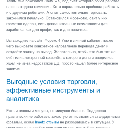
Таким мне показался Лайм ФХ, под счёт которого робот работал,
плюс выгодная комиссия. Хотя параллельно пробовал работать
и с другими роботами. А опыт самостоятельно торговать,
закончился печально. Остановился Форекс4ю, сайт у них
грамотно сделан, есть дополнительные возможности для
заработка, как для профи, так и для новичков.
Вы заходите на сайт Форекс 4 Yою в личный кабинет, после
чего выбираете конкретное направление перевода денег и
создаёте заявку на вывод. Желательно, чтобы это был тот же
счёт или электронный кошелёк, с которого деньги вводились.
Ушел не из-за недостатков ДЦ, просто нашел более интересное
занятие.
Выгодные условия торговли,
эффективные инструменты и
аналитика
Есть и плюсы и минусы, но минусов больше. Поддержка
практически не работает, зачастую отписываются стандартными
фразами, особо
limefx отзывы
не разобравшись в ситуации. У
меня лично не срабатывал стоп ордер, могут быть косяки с