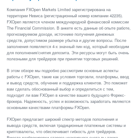
Компания FXOpen Markets Limited зарегиcтрирована на
территории Невиса (регистрационный номер компании 42235).
FXOpen является членом международной финансовой комиссии
The Financial Commission. В анкете есть данные об опыте работе,
прогнозируемом доходе, источнике получения денежных
средств, допустимом размере убытка и другие вопросы. После
заполнения появляется 4-х значный пин код, который необходим
для пополнения/снятия депозита. Эти ресурсы могут быть очень
полезными для трейдеров при принятии торговых решений.
В этом обзоре мы подробно рассмотрим основные аспекты
работы с FXOpen, такие как условия торговли, платформы, ввод
и вывод средств, обучение и поддержка клиентов. Это поможет
вам сделать обоснованный выбор и определиться с тем,
подходит ли вам FXOpen в качестве вашего будущего Форекс-
брокера. Надежность, успех и возможность заработать являются
основными качествами платформы FXOpen.
FXOpen предлагает широкий спектр методов пополнения и
вывода средств, включая традиционные платежные системы и
криптовалюты, что обеспечивает гибкость для трейдеров.
Вместо разблокировки старого неактивного счета вы также