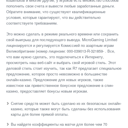
кошельков и многие другие, у игроков есть множество способов
пополнить свои счета и вывести любые заработанные деньги.
Обратите внимание, что существуют квалификационные
условия, которые гарантируют, что вы действительно
соответствуете требованиям.
Это можно сделать в режиме реального времени или сохранить
свой выигрыш для последующего вывода. MicroGaming Limited
лицензируется и регулируется Комиссией по азартным играм
Великобритании (номер лицензии: 000-039013-R-321859- . Все,
что вам нужно сделать, это подключиться к Интернету,
просмотреть наш веб-сайт и выбрать свой игровой стиль. Этот
деловой стиль стоит изучить, так как R7 предлагает специальное
предложение, которое просто невозможно в большинстве
онлайн-казино. Предложение для новых игроков, также
известное как приветственное бонусное предложение в спин-
казино, предоставляет бонусы новым игрокам.
Снятие средств может быть сделано из их безопасных онлайн-
казино, которые также могут быть сделаны без использования
карты для более прямой оплаты.
Вы найдете коэффициенты на матчи для более чем 70