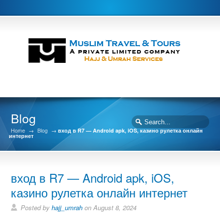
Blog
Home
→
Blog
→
вход в R7 — Android apk, iOS, казино рулетка онлайн
интернет
вход в R7 — Android apk, iOS,
казино рулетка онлайн интернет
Posted by
hajj_umrah
on August 8, 2024