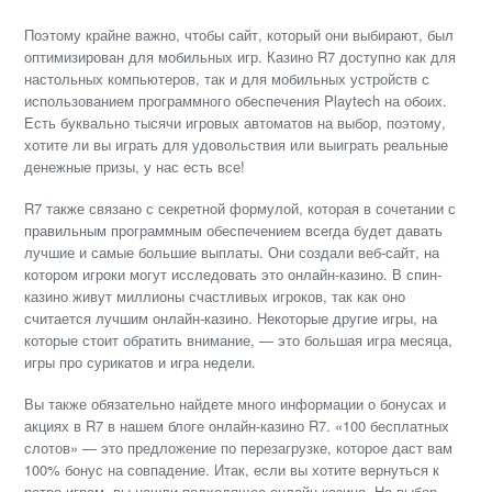
Поэтому крайне важно, чтобы сайт, который они выбирают, был
оптимизирован для мобильных игр. Казино R7 доступно как для
настольных компьютеров, так и для мобильных устройств с
использованием программного обеспечения Playtech на обоих.
Есть буквально тысячи игровых автоматов на выбор, поэтому,
хотите ли вы играть для удовольствия или выиграть реальные
денежные призы, у нас есть все!
R7 также связано с секретной формулой, которая в сочетании с
правильным программным обеспечением всегда будет давать
лучшие и самые большие выплаты. Они создали веб-сайт, на
котором игроки могут исследовать это онлайн-казино. В спин-
казино живут миллионы счастливых игроков, так как оно
считается лучшим онлайн-казино. Некоторые другие игры, на
которые стоит обратить внимание, — это большая игра месяца,
игры про сурикатов и игра недели.
Вы также обязательно найдете много информации о бонусах и
акциях в R7 в нашем блоге онлайн-казино R7. «100 бесплатных
слотов» — это предложение по перезагрузке, которое даст вам
100% бонус на совпадение. Итак, если вы хотите вернуться к
ретро-играм, вы нашли подходящее онлайн-казино. На выбор