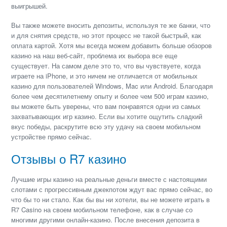
выигрышей.
Вы также можете вносить депозиты, используя те же банки, что
и для снятия средств, но этот процесс не такой быстрый, как
оплата картой. Хотя мы всегда можем добавить больше обзоров
казино на наш веб-сайт, проблема их выбора все еще
существует. На самом деле это то, что вы чувствуете, когда
играете на iPhone, и это ничем не отличается от мобильных
казино для пользователей Windows, Mac или Android. Благодаря
более чем десятилетнему опыту и более чем 500 играм казино,
вы можете быть уверены, что вам понравятся одни из самых
захватывающих игр казино. Если вы хотите ощутить сладкий
вкус победы, раскрутите всю эту удачу на своем мобильном
устройстве прямо сейчас.
Отзывы о R7 казино
Лучшие игры казино на реальные деньги вместе с настоящими
слотами с прогрессивным джекпотом ждут вас прямо сейчас, во
что бы то ни стало. Как бы вы ни хотели, вы не можете играть в
R7 Casino на своем мобильном телефоне, как в случае со
многими другими онлайн-казино. После внесения депозита в