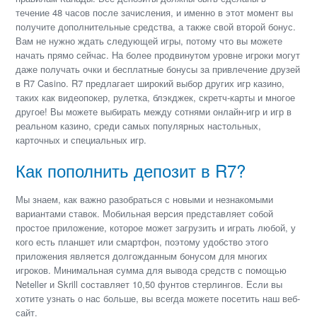
течение 48 часов после зачисления, и именно в этот момент вы
получите дополнительные средства, а также свой второй бонус.
Вам не нужно ждать следующей игры, потому что вы можете
начать прямо сейчас. На более продвинутом уровне игроки могут
даже получать очки и бесплатные бонусы за привлечение друзей
в R7 Casino. R7 предлагает широкий выбор других игр казино,
таких как видеопокер, рулетка, блэкджек, скретч-карты и многое
другое! Вы можете выбирать между сотнями онлайн-игр и игр в
реальном казино, среди самых популярных настольных,
карточных и специальных игр.
Как пополнить депозит в R7?
Мы знаем, как важно разобраться с новыми и незнакомыми
вариантами ставок. Мобильная версия представляет собой
простое приложение, которое может загрузить и играть любой, у
кого есть планшет или смартфон, поэтому удобство этого
приложения является долгожданным бонусом для многих
игроков. Минимальная сумма для вывода средств с помощью
Neteller и Skrill составляет 10,50 фунтов стерлингов. Если вы
хотите узнать о нас больше, вы всегда можете посетить наш веб-
сайт.