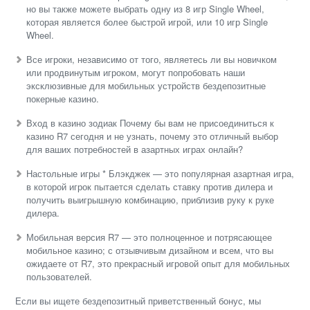
но вы также можете выбрать одну из 8 игр Single Wheel,
которая является более быстрой игрой, или 10 игр Single
Wheel.
Все игроки, независимо от того, являетесь ли вы новичком
или продвинутым игроком, могут попробовать наши
эксклюзивные для мобильных устройств бездепозитные
покерные казино.
Вход в казино зодиак Почему бы вам не присоединиться к
казино R7 сегодня и не узнать, почему это отличный выбор
для ваших потребностей в азартных играх онлайн?
Настольные игры * Блэкджек — это популярная азартная игра,
в которой игрок пытается сделать ставку против дилера и
получить выигрышную комбинацию, приблизив руку к руке
дилера.
Мобильная версия R7 — это полноценное и потрясающее
мобильное казино; с отзывчивым дизайном и всем, что вы
ожидаете от R7, это прекрасный игровой опыт для мобильных
пользователей.
Если вы ищете бездепозитный приветственный бонус, мы