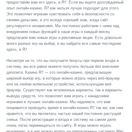
предоставим вам его здесь, в R7. Если вы ищете долгожданный
опыт онлайн-казино, R7 как нельзя лучше подходит для этого.
Это позволяет игрокам чувствовать себя в безопасности со
своими деньгами, и это всегда хороший знак, когда сайт
регулируется независимо. Мы постоянно работаем с ними над
внедрением новых функций в наши игры и каждый месяц
предлагаем вам новые игры и рекламные акции. Есть довольно
много разных игр на выбор, и вы найдете все самые последние
здесь, в R7.
Несмотря на то, что вы получаете бонусы при первом входе в
систему, вы все равно можете получить больше без внесения
депозита. Казино R7 — это онлайн-казино, предлагающее
широкий выбор игр, в которые можно играть через веб-браузер
или на любом мобильном устройстве, использующем веб-
браузер. Существуют как мгновенные варианты, так и варианты
вывода средств, что позволяет вам играть с канадскими
игроками в лучших онлайн-казино. Мы надеемся, что вам
понравится проводить время в онлайн-казино R7 так же, как нам
нравится, что вы являетесь частью нашей постоянно растущей
семьи. После регистрации и входа в систему на самом деле
очень легко перемещаться по сайту. В игры можно играть
мгновенно, и в них можно играть на операционных системах Mac