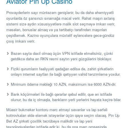
Aviator Pin Up Casino
Provayderlərin sayı müntəzəm genişlənir, bu da daha əhəmiyyətli
oyunlarda öz şansınızı sınamağa macal verir. Rahat maşın axtarış
sistemi sizə aydın xüsusiyyətlərə malik slot seçməyə imkan verir,
məsələn, bonuslar almaq və ya tərtibatçı tərəfindən maşınları
çeşidləmək. Kazino oyunçulara müxtəlif əyləncələrə gecə-gündüz
çıxış imkanı verir.
Bəzən sayta daxil olmaq üçün VPN istifadə etməlisiniz, çünki
getdikcə daha ən RKN rəsmi saytın yeni güzgülərini bloklayır.
Fiziki qurumların fəaliyyəti qadağan edilsə də, zahiri şirkətlərin
onlayn internet saytları ilə bağlı qətiyyən vahid tənzimləmə yoxdur.
Minimum ödəmə məbləği 10 AZN, maksimum isə 6000 AZN-dir.
Bank köçürmələri ilə bağlı qərarlar qəbul edilir, que ən istifadə
olunur, bu da iç olmaqla, bankların yerli yerlərini həyata keçirə bilər.
Müasir bukmeker kontoru mərc etməyi sevənlər və lap sərfəli
kotirovkaları əldə eləmək istəyənlər üçün qayə seçim olacaq. Pin Up
Bet AZ şirkəti çoxillik təcrübəyə malikdir və lap yeni
texnologiyalardan istifadə edir ki, bu da ona mərc prosesində