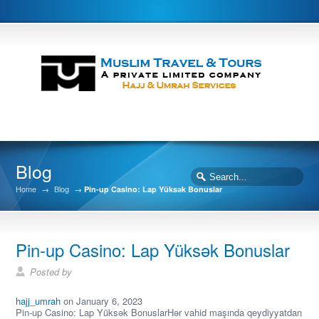
Blog
Home
→
Blog
→
Pin-up Casino: Lap Yüksək Bonuslar
Pin-up Casino: Lap Yüksək Bonuslar
Posted by
hajj_umrah
on January 6, 2023
Pin-up Casino: Lap Yüksək Bonuslar
Hər vahid maşında qeydiyyatdan