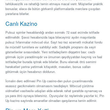
təhlükəsizlik və rahatlığı təmin etməyə macal verir. Müştərilər praktik
bonuslar, eləcə də bütün görkəmli platformalarda mərclərə çıxışdan
yararlana bilərlər.
Canlı Kazino
Pulsuz spinlər hesablandığı andan sonrakı 72 saat ərzində istifadə
edilməlidir. Şəxsi hesabınızda tapa biləcəyiniz aydın maşınlarda
pulsuz fırlanmalar mövcud olur. Sayt tez-tez əzəmətli mükafat fondu
ilə müxtəlif turnirlərə ev sahibliyi edir. Sadiqlik proqramı da xeyir
göstərilənlər sırasındadır. Yeni istifadəçilərin diqqətini bax: cəzb
görmək üçün yaradılmışdır və ümumən qeydiyyatdan keçmiş və fəal
istifadəçilər burada iştirak edə bilərlər. Bunu eləmək ötrü səmimi
hərəkətləri yerinə yetirmək kifayətdir, məsələn, bonus xalları
götürmək üçün hesabınızı doldurun.
İcmalın dərc edilməsi Pin Up casino-dən pulun çıxarılmasında
əsassız gecikmələrin olmamasını təsdiqləyir. Mövcud çürütmə
xidmətləri vasitəsilə uduşları əldə edərək rahat şəraitdə oynamaq və
ya para ötrü oynaya bilərsiniz. Oyunçular öz rəylərində yazırlar ki, Pin
Up kazino saytında əmanətlər olmadan qarşılanma təmin edilmir.