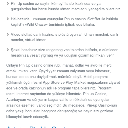
Pin Up casino az saytın köməyi ilə siz kazinoda və ya
güzgülərdən hər hansı birində idman mərclərini yerləşdirə bilərsiniz.
Hal-hazırda, ümumən oyunçular Pinup casino iSoftBet ilə birlikdə
keçird’n «Wild Chase» turnirində iştirak edə bilərlər.
Video slotlar, canlı kazino, stolüstü oyunlar, idman mərcləri, canlı
mərclər, virtual idman
Şəxsi hesabınız sizə rəngarəng vasitələrdən istifadə, o cümlədən
hesabınıza vəsait yiğmaq və ya uduşları çıxarmaq imkanı verir.
Onlayn Pin Up casino online rubl, manat, dollar və avro ilə mərc
etmək imkanı verir. Qeydiyyat zamanı valyutanı seçə bilərsiniz,
bundan sonra onu dəyişdirmək mümkün deyil. Mobil proqramı
yükləmək üçün rəsmi App Store və Play Market mağazalarını ziyarət
edə və orada kazinonun adı ilə proqram tapa bilərsiniz. Proqramı
rəsmi internet saytından da yükləyə bilərsiniz. Pin-up Casino,
Azərbaycan və dünyanın başqa vahid ən ölkələrində oyunçular
arasında əzəmətli vahid seçimdir. Bu məqalədə, Pin-up Casino-nun
daha yaxşı bonusları haqqında danışacağıq və nəyin sizi gözləyə
biləcəyini təsvir edəcəyik.