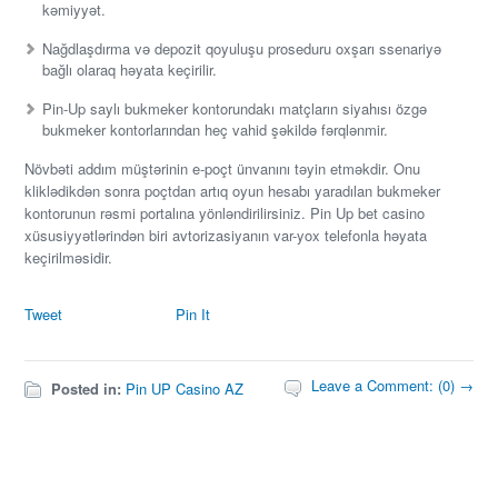
kəmiyyət.
Nağdlaşdırma və depozit qoyuluşu proseduru oxşarı ssenariyə
bağlı olaraq həyata keçirilir.
Pin-Up saylı bukmeker kontorundakı matçların siyahısı özgə
bukmeker kontorlarından heç vahid şəkildə fərqlənmir.
Növbəti addım müştərinin e-poçt ünvanını təyin etməkdir. Onu
kliklədikdən sonra poçtdan artıq oyun hesabı yaradılan bukmeker
kontorunun rəsmi portalına yönləndirilirsiniz. Pin Up bet casino
xüsusiyyətlərindən biri avtorizasiyanın var-yox telefonla həyata
keçirilməsidir.
Tweet
Pin It
Leave a Comment: (0) →
Posted in:
Pin UP Casino AZ