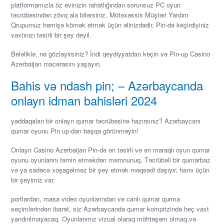
platformamızla öz evinizin rahatlığından sorunsuz PC oyun
təcrübəsindən zövq ala bilərsiniz. Mütəxəssis Müştəri Yardım
Qrupumuz həmişə kömək etmək üçün əlinizdədir, Pin-də keçirdiyiniz
vaxtınızı təsirli bir şey deyil.
Beləliklə, nə gözləyirsiniz? İndi qeydiyyatdan keçin və Pin-up Casino
Azerbaijan macərasını yaşayın.
Bahis və ndash pin; – Azərbaycanda
onlayn idman bahisləri 2024
yaddaqalan bir onlayn qumar təcrübəsinə hazırsınız? Azərbaycanı
qumar oyunu Pin up-dan başqa görünməyin!
Onlayn Casino Azerbaijan Pin-də ən təsirli və ən maraqlı oyun qumar
oyunu oyunlarını təmin etməkdən məmnunuq. Təcrübəli bir qumarbaz
və ya sadəcə xoşagəlməz bir şey etmək məqsədi daşıyır, hamı üçün
bir şeyimiz var.
portlardan, masa video oyunlarından və canlı qumar qurma
seçimlərindən ibarət, siz Azərbaycanda qumar komprizində heç vaxt
yandırılmayacaq. Oyunlarımız vizual olaraq möhtəşəm olmaq və