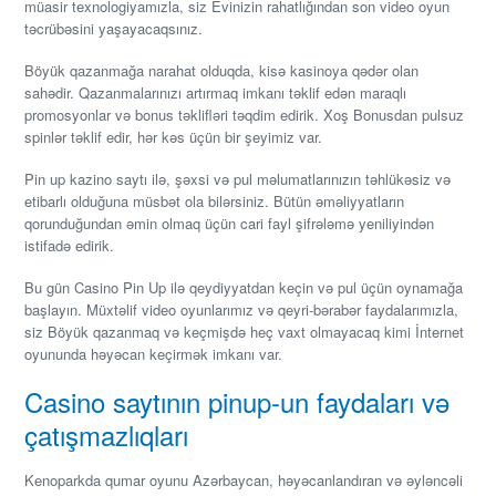
müasir texnologiyamızla, siz Evinizin rahatlığından son video oyun
təcrübəsini yaşayacaqsınız.
Böyük qazanmağa narahat olduqda, kisə kasinoya qədər olan
sahədir. Qazanmalarınızı artırmaq imkanı təklif edən maraqlı
promosyonlar və bonus təklifləri təqdim edirik. Xoş Bonusdan pulsuz
spinlər təklif edir, hər kəs üçün bir şeyimiz var.
Pin up kazino saytı ilə, şəxsi və pul məlumatlarınızın təhlükəsiz və
etibarlı olduğuna müsbət ola bilərsiniz. Bütün əməliyyatların
qorunduğundan əmin olmaq üçün cari fayl şifrələmə yeniliyindən
istifadə edirik.
Bu gün Casino Pin Up ilə qeydiyyatdan keçin və pul üçün oynamağa
başlayın. Müxtəlif video oyunlarımız və qeyri-bərabər faydalarımızla,
siz Böyük qazanmaq və keçmişdə heç vaxt olmayacaq kimi İnternet
oyununda həyəcan keçirmək imkanı var.
Casino saytının pinup-un faydaları və
çatışmazlıqları
Kenoparkda qumar oyunu Azərbaycan, həyəcanlandıran və əyləncəli