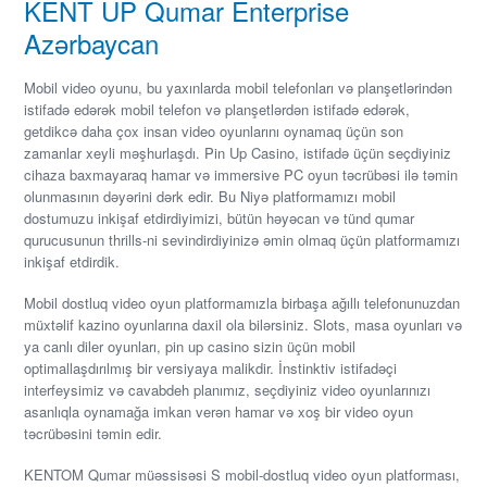
KENT UP Qumar Enterprise
Azərbaycan
Mobil video oyunu, bu yaxınlarda mobil telefonları və planşetlərindən
istifadə edərək mobil telefon və planşetlərdən istifadə edərək,
getdikcə daha çox insan video oyunlarını oynamaq üçün son
zamanlar xeyli məşhurlaşdı. Pin Up Casino, istifadə üçün seçdiyiniz
cihaza baxmayaraq hamar və immersive PC oyun təcrübəsi ilə təmin
olunmasının dəyərini dərk edir. Bu Niyə platformamızı mobil
dostumuzu inkişaf etdirdiyimizi, bütün həyəcan və tünd qumar
qurucusunun thrills-ni sevindirdiyinizə əmin olmaq üçün platformamızı
inkişaf etdirdik.
Mobil dostluq video oyun platformamızla birbaşa ağıllı telefonunuzdan
müxtəlif kazino oyunlarına daxil ola bilərsiniz. Slots, masa oyunları və
ya canlı diler oyunları, pin up casino sizin üçün mobil
optimallaşdırılmış bir versiyaya malikdir. İnstinktiv istifadəçi
interfeysimiz və cavabdeh planımız, seçdiyiniz video oyunlarınızı
asanlıqla oynamağa imkan verən hamar və xoş bir video oyun
təcrübəsini təmin edir.
KENTOM Qumar müəssisəsi S mobil-dostluq video oyun platforması,