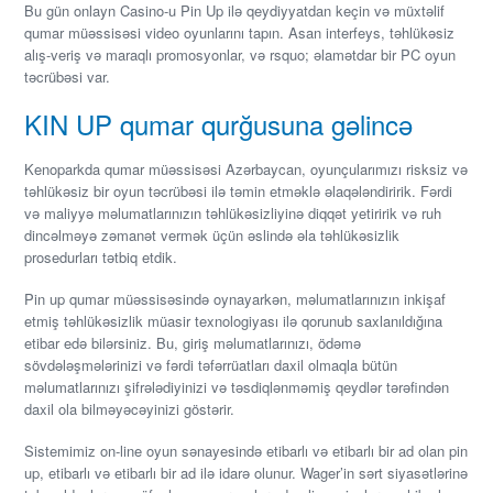
Bu gün onlayn Casino-u Pin Up ilə qeydiyyatdan keçin və müxtəlif
qumar müəssisəsi video oyunlarını tapın. Asan interfeys, təhlükəsiz
alış-veriş və maraqlı promosyonlar, və rsquo; əlamətdar bir PC oyun
təcrübəsi var.
KIN UP qumar qurğusuna gəlincə
Kenoparkda qumar müəssisəsi Azərbaycan, oyunçularımızı risksiz və
təhlükəsiz bir oyun təcrübəsi ilə təmin etməklə əlaqələndiririk. Fərdi
və maliyyə məlumatlarınızın təhlükəsizliyinə diqqət yetiririk və ruh
dincəlməyə zəmanət vermək üçün əslində əla təhlükəsizlik
prosedurları tətbiq etdik.
Pin up qumar müəssisəsində oynayarkən, məlumatlarınızın inkişaf
etmiş təhlükəsizlik müasir texnologiyası ilə qorunub saxlanıldığına
etibar edə bilərsiniz. Bu, giriş məlumatlarınızı, ödəmə
sövdələşmələrinizi və fərdi təfərrüatları daxil olmaqla bütün
məlumatlarınızı şifrələdiyinizi və təsdiqlənməmiş qeydlər tərəfindən
daxil ola bilməyəcəyinizi göstərir.
Sistemimiz on-line oyun sənayesində etibarlı və etibarlı bir ad olan pin
up, etibarlı və etibarlı bir ad ilə idarə olunur. Wager’in sərt siyasətlərinə