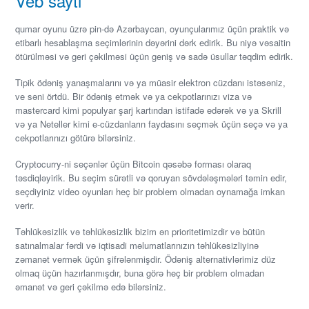
Veb saytı
qumar oyunu üzrə pin-də Azərbaycan, oyunçularımız üçün praktik və
etibarlı hesablaşma seçimlərinin dəyərini dərk edirik. Bu niyə vəsaitin
ötürülməsi və geri çəkilməsi üçün geniş və sadə üsullar təqdim edirik.
Tipik ödəniş yanaşmalarını və ya müasir elektron cüzdanı istəsəniz,
ve səni örtdü. Bir ödəniş etmək və ya cekpotlarınızı viza və
mastercard kimi populyar şarj kartından istifadə edərək və ya Skrill
və ya Neteller kimi e-cüzdanların faydasını seçmək üçün seçə və ya
cekpotlarınızı götürə bilərsiniz.
Cryptocurry-ni seçənlər üçün Bitcoin qəsəbə forması olaraq
təsdiqləyirik. Bu seçim sürətli və qoruyan sövdələşmələri təmin edir,
seçdiyiniz video oyunları heç bir problem olmadan oynamağa imkan
verir.
Təhlükəsizlik və təhlükəsizlik bizim ən prioritetimizdir və bütün
satınalmalar fərdi və iqtisadi məlumatlarınızın təhlükəsizliyinə
zəmanət vermək üçün şifrələnmişdir. Ödəniş alternativlərimiz düz
olmaq üçün hazırlanmışdır, buna görə heç bir problem olmadan
əmanət və geri çəkilmə edə bilərsiniz.