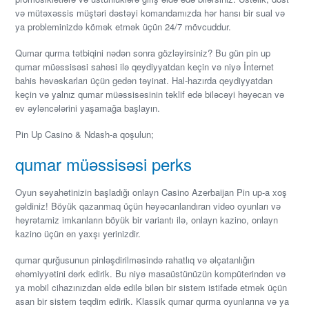
və mütəxəssis müştəri dəstəyi komandamızda hər hansı bir sual və
ya probleminizdə kömək etmək üçün 24/7 mövcuddur.
Qumar qurma tətbiqini nədən sonra gözləyirsiniz? Bu gün pin up
qumar müəssisəsi sahəsi ilə qeydiyyatdan keçin və niyə İnternet
bahis həvəskarları üçün gedən təyinat. Hal-hazırda qeydiyyatdan
keçin və yalnız qumar müəssisəsinin təklif edə biləcəyi həyəcan və
ev əyləncələrini yaşamağa başlayın.
Pin Up Casino & Ndash-a qoşulun;
qumar müəssisəsi perks
Oyun səyahətinizin başladığı onlayn Casino Azerbaijan Pin up-a xoş
gəldiniz! Böyük qazanmaq üçün həyəcanlandıran video oyunları və
heyrətamiz imkanların böyük bir variantı ilə, onlayn kazino, onlayn
kazino üçün ən yaxşı yerinizdir.
qumar qurğusunun pinləşdirilməsində rahatlıq və əlçatanlığın
əhəmiyyətini dərk edirik. Bu niyə masaüstünüzün kompüterindən və
ya mobil cihazınızdan əldə edilə bilən bir sistem istifadə etmək üçün
asan bir sistem təqdim edirik. Klassik qumar qurma oyunlarına və ya