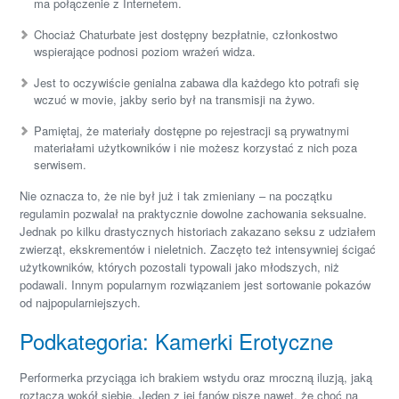
ma połączenie z Internetem.
Chociaż Chaturbate jest dostępny bezpłatnie, członkostwo
wspierające podnosi poziom wrażeń widza.
Jest to oczywiście genialna zabawa dla każdego kto potrafi się
wczuć w movie, jakby serio był na transmisji na żywo.
Pamiętaj, że materiały dostępne po rejestracji są prywatnymi
materiałami użytkowników i nie możesz korzystać z nich poza
serwisem.
Nie oznacza to, że nie był już i tak zmieniany – na początku
regulamin pozwalał na praktycznie dowolne zachowania seksualne.
Jednak po kilku drastycznych historiach zakazano seksu z udziałem
zwierząt, ekskrementów i nieletnich. Zaczęto też intensywniej ścigać
użytkowników, których pozostali typowali jako młodszych, niż
podawali. Innym popularnym rozwiązaniem jest sortowanie pokazów
od najpopularniejszych.
Podkategoria: Kamerki Erotyczne
Performerka przyciąga ich brakiem wstydu oraz mroczną iluzją, jaką
roztacza wokół siebie. Jeden z jej fanów pisze nawet, że choć na