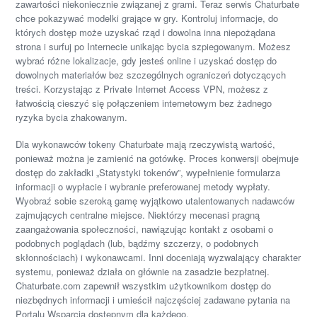
zawartości niekoniecznie związanej z grami. Teraz serwis Chaturbate
chce pokazywać modelki grające w gry. Kontroluj informacje, do
których dostęp może uzyskać rząd i dowolna inna niepożądana
strona i surfuj po Internecie unikając bycia szpiegowanym. Możesz
wybrać różne lokalizacje, gdy jesteś online i uzyskać dostęp do
dowolnych materiałów bez szczególnych ograniczeń dotyczących
treści. Korzystając z Private Internet Access VPN, możesz z
łatwością cieszyć się połączeniem internetowym bez żadnego
ryzyka bycia zhakowanym.
Dla wykonawców tokeny Chaturbate mają rzeczywistą wartość,
ponieważ można je zamienić na gotówkę. Proces konwersji obejmuje
dostęp do zakładki „Statystyki tokenów”, wypełnienie formularza
informacji o wypłacie i wybranie preferowanej metody wypłaty.
Wyobraź sobie szeroką gamę wyjątkowo utalentowanych nadawców
zajmujących centralne miejsce. Niektórzy mecenasi pragną
zaangażowania społeczności, nawiązując kontakt z osobami o
podobnych poglądach (lub, bądźmy szczerzy, o podobnych
skłonnościach) i wykonawcami. Inni doceniają wyzwalający charakter
systemu, ponieważ działa on głównie na zasadzie bezpłatnej.
Chaturbate.com zapewnił wszystkim użytkownikom dostęp do
niezbędnych informacji i umieścił najczęściej zadawane pytania na
Portalu Wsparcia dostępnym dla każdego.