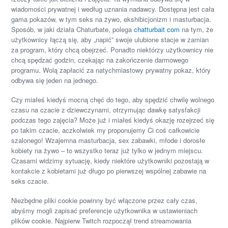
wiadomości prywatnej i według uznania nadawcy. Dostępna jest cała
gama pokazów, w tym seks na żywo, ekshibicjonizm i masturbacja.
Sposób, w jaki działa Chaturbate, polega
chatturbait com
na tym, że
użytkownicy łączą się, aby „napić” swoje ulubione stacje w zamian
za program, który chcą obejrzeć. Ponadto niektórzy użytkownicy nie
chcą spędzać godzin, czekając na zakończenie darmowego
programu. Wolą zapłacić za natychmiastowy prywatny pokaz, który
odbywa się jeden na jednego.
Czy miałeś kiedyś mocną chęć do tego, aby spędzić chwilę wolnego
czasu na czacie z dziewczynami, otrzymując dawkę satysfakcji
podczas tego zajęcia? Może już i miałeś kiedyś okazję rozejrzeć się
po takim czacie, aczkolwiek my proponujemy Ci coś całkowicie
szalonego! Wzajemna masturbacja, sex zabawki, młode i dorosłe
kobiety na żywo – to wszystko teraz już tylko w jednym miejscu.
Czasami widzimy sytuację, kiedy niektóre użytkowniki pozostają w
kontakcie z kobietami już długo po pierwszej wspólnej zabawie na
seks czacie.
Niezbędne pliki cookie powinny być włączone przez cały czas,
abyśmy mogli zapisać preferencje użytkownika w ustawieniach
plików cookie. Najpierw Twitch rozpoczął trend streamowania