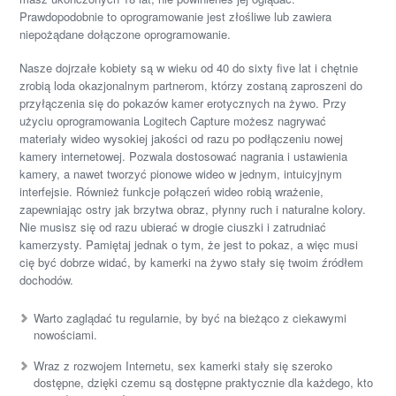
Prawdopodobnie to oprogramowanie jest złośliwe lub zawiera
niepożądane dołączone oprogramowanie.
Nasze dojrzałe kobiety są w wieku od 40 do sixty five lat i chętnie
zrobią loda okazjonalnym partnerom, którzy zostaną zaproszeni do
przyłączenia się do pokazów kamer erotycznych na żywo. Przy
użyciu oprogramowania Logitech Capture możesz nagrywać
materiały wideo wysokiej jakości od razu po podłączeniu nowej
kamery internetowej. Pozwala dostosować nagrania i ustawienia
kamery, a nawet tworzyć pionowe wideo w jednym, intuicyjnym
interfejsie. Również funkcje połączeń wideo robią wrażenie,
zapewniając ostry jak brzytwa obraz, płynny ruch i naturalne kolory.
Nie musisz się od razu ubierać w drogie ciuszki i zatrudniać
kamerzysty. Pamiętaj jednak o tym, że jest to pokaz, a więc musi
cię być dobrze widać, by kamerki na żywo stały się twoim źródłem
dochodów.
Warto zaglądać tu regularnie, by być na bieżąco z ciekawymi
nowościami.
Wraz z rozwojem Internetu, sex kamerki stały się szeroko
dostępne, dzięki czemu są dostępne praktycznie dla każdego, kto