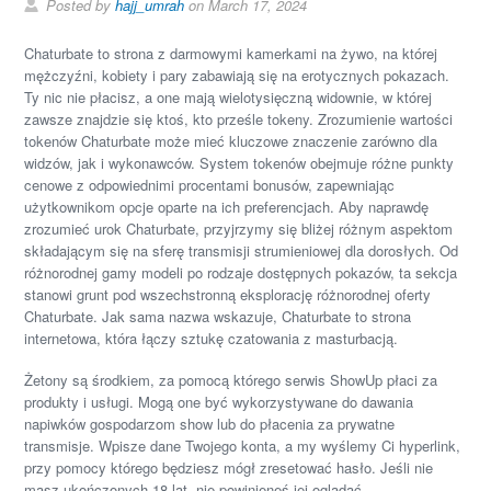
Posted by
hajj_umrah
on March 17, 2024
Chaturbate to strona z darmowymi kamerkami na żywo, na której
mężczyźni, kobiety i pary zabawiają się na erotycznych pokazach.
Ty nic nie płacisz, a one mają wielotysięczną widownie, w której
zawsze znajdzie się ktoś, kto prześle tokeny. Zrozumienie wartości
tokenów Chaturbate może mieć kluczowe znaczenie zarówno dla
widzów, jak i wykonawców. System tokenów obejmuje różne punkty
cenowe z odpowiednimi procentami bonusów, zapewniając
użytkownikom opcje oparte na ich preferencjach. Aby naprawdę
zrozumieć urok Chaturbate, przyjrzymy się bliżej różnym aspektom
składającym się na sferę transmisji strumieniowej dla dorosłych. Od
różnorodnej gamy modeli po rodzaje dostępnych pokazów, ta sekcja
stanowi grunt pod wszechstronną eksplorację różnorodnej oferty
Chaturbate. Jak sama nazwa wskazuje, Chaturbate to strona
internetowa, która łączy sztukę czatowania z masturbacją.
Żetony są środkiem, za pomocą którego serwis ShowUp płaci za
produkty i usługi. Mogą one być wykorzystywane do dawania
napiwków gospodarzom show lub do płacenia za prywatne
transmisje. Wpisze dane Twojego konta, a my wyślemy Ci hyperlink,
przy pomocy którego będziesz mógł zresetować hasło. Jeśli nie
masz ukończonych 18 lat, nie powinieneś jej oglądać.