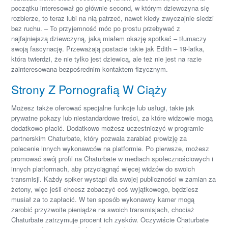
początku interesował go głównie second, w którym dziewczyna się
rozbierze, to teraz lubi na nią patrzeć, nawet kiedy zwyczajnie siedzi
bez ruchu. – To przyjemność móc po prostu przebywać z
najfajniejszą dziewczyną, jaką miałem okazję spotkać – tłumaczy
swoją fascynację. Przeważają postacie takie jak Edith – 19-latka,
która twierdzi, że nie tylko jest dziewicą, ale też nie jest na razie
zainteresowana bezpośrednim kontaktem fizycznym.
Strony Z Pornografią W Ciąży
Możesz także oferować specjalne funkcje lub usługi, takie jak
prywatne pokazy lub niestandardowe treści, za które widzowie mogą
dodatkowo płacić. Dodatkowo możesz uczestniczyć w programie
partnerskim Chaturbate, który pozwala zarabiać prowizję za
polecenie innych wykonawców na platformie. Po pierwsze, możesz
promować swój profil na Chaturbate w mediach społecznościowych i
innych platformach, aby przyciągnąć więcej widzów do swoich
transmisji. Każdy spiker wystąpi dla swojej publiczności w zamian za
żetony, więc jeśli chcesz zobaczyć coś wyjątkowego, będziesz
musiał za to zapłacić. W ten sposób wykonawcy kamer mogą
zarobić przyzwoite pieniądze na swoich transmisjach, chociaż
Chaturbate zatrzymuje procent ich zysków. Oczywiście Chaturbate