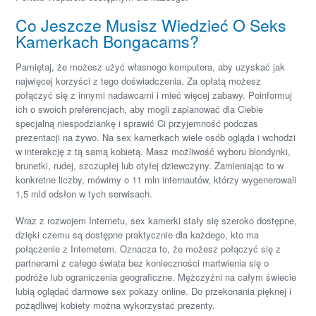
Co Jeszcze Musisz Wiedzieć O Seks
Kamerkach Bongacams?
Pamiętaj, że możesz użyć własnego komputera, aby uzyskać jak
najwięcej korzyści z tego doświadczenia. Za opłatą możesz
połączyć się z innymi nadawcami i mieć więcej zabawy. Poinformuj
ich o swoich preferencjach, aby mogli zaplanować dla Ciebie
specjalną niespodziankę i sprawić Ci przyjemność podczas
prezentacji na żywo. Na sex kamerkach wiele osób ogląda i wchodzi
w interakcję z tą samą kobietą. Masz możliwość wyboru blondynki,
brunetki, rudej, szczupłej lub otyłej dziewczyny. Zamieniając to w
konkretne liczby, mówimy o 11 mln internautów, którzy wygenerowali
1,5 mld odsłon w tych serwisach.
Wraz z rozwojem Internetu, sex kamerki stały się szeroko dostępne,
dzięki czemu są dostępne praktycznie dla każdego, kto ma
połączenie z Internetem. Oznacza to, że możesz połączyć się z
partnerami z całego świata bez konieczności martwienia się o
podróże lub ograniczenia geograficzne. Mężczyźni na całym świecie
lubią oglądać darmowe sex pokazy online. Do przekonania pięknej i
pożądliwej kobiety można wykorzystać prezenty.