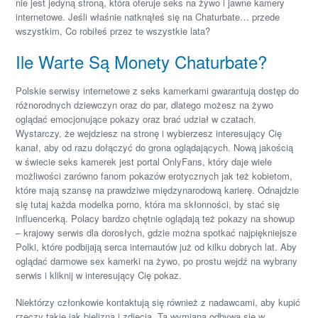
nie jest jedyną stroną, która oferuje seks na żywo i jawne kamery
internetowe. Jeśli właśnie natknąłeś się na Chaturbate… przede
wszystkim, Co robiłeś przez te wszystkie lata?
Ile Warte Są Monety Chaturbate?
Polskie serwisy internetowe z seks kamerkami gwarantują dostęp do
różnorodnych dziewczyn oraz do par, dlatego możesz na żywo
oglądać emocjonujące pokazy oraz brać udział w czatach.
Wystarczy, że wejdziesz na stronę i wybierzesz interesujący Cię
kanał, aby od razu dołączyć do grona oglądających. Nową jakością
w świecie seks kamerek jest portal OnlyFans, który daje wiele
możliwości zarówno fanom pokazów erotycznych jak też kobietom,
które mają szansę na prawdziwe międzynarodową karierę. Odnajdzie
się tutaj każda modelka porno, która ma skłonności, by stać się
influencerką. Polacy bardzo chętnie oglądają też pokazy na showup
– krajowy serwis dla dorosłych, gdzie można spotkać najpiękniejsze
Polki, które podbijają serca internautów już od kilku dobrych lat. Aby
oglądać darmowe sex kamerki na żywo, po prostu wejdź na wybrany
serwis i kliknij w interesujący Cię pokaz.
Niektórzy członkowie kontaktują się również z nadawcami, aby kupić
rzeczy takie jak bielizna i zdjęcia. Ta wymiana odbywa się w