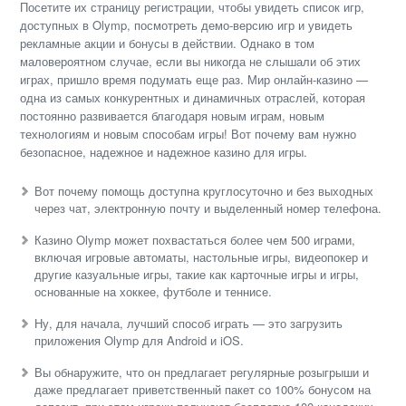
Посетите их страницу регистрации, чтобы увидеть список игр,
доступных в Olymp, посмотреть демо-версию игр и увидеть
рекламные акции и бонусы в действии. Однако в том
маловероятном случае, если вы никогда не слышали об этих
играх, пришло время подумать еще раз. Мир онлайн-казино —
одна из самых конкурентных и динамичных отраслей, которая
постоянно развивается благодаря новым играм, новым
технологиям и новым способам игры! Вот почему вам нужно
безопасное, надежное и надежное казино для игры.
Вот почему помощь доступна круглосуточно и без выходных
через чат, электронную почту и выделенный номер телефона.
Казино Olymp может похвастаться более чем 500 играми,
включая игровые автоматы, настольные игры, видеопокер и
другие казуальные игры, такие как карточные игры и игры,
основанные на хоккее, футболе и теннисе.
Ну, для начала, лучший способ играть — это загрузить
приложения Olymp для Android и iOS.
Вы обнаружите, что он предлагает регулярные розыгрыши и
даже предлагает приветственный пакет со 100% бонусом на