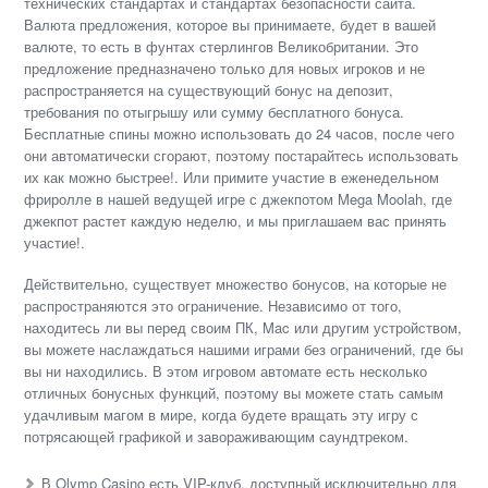
технических стандартах и ​​стандартах безопасности сайта.
Валюта предложения, которое вы принимаете, будет в вашей
валюте, то есть в фунтах стерлингов Великобритании. Это
предложение предназначено только для новых игроков и не
распространяется на существующий бонус на депозит,
требования по отыгрышу или сумму бесплатного бонуса.
Бесплатные спины можно использовать до 24 часов, после чего
они автоматически сгорают, поэтому постарайтесь использовать
их как можно быстрее!. Или примите участие в еженедельном
фриролле в нашей ведущей игре с джекпотом Mega Moolah, где
джекпот растет каждую неделю, и мы приглашаем вас принять
участие!.
Действительно, существует множество бонусов, на которые не
распространяются это ограничение. Независимо от того,
находитесь ли вы перед своим ПК, Mac или другим устройством,
вы можете наслаждаться нашими играми без ограничений, где бы
вы ни находились. В этом игровом автомате есть несколько
отличных бонусных функций, поэтому вы можете стать самым
удачливым магом в мире, когда будете вращать эту игру с
потрясающей графикой и завораживающим саундтреком.
В Olymp Casino есть VIP-клуб, доступный исключительно для