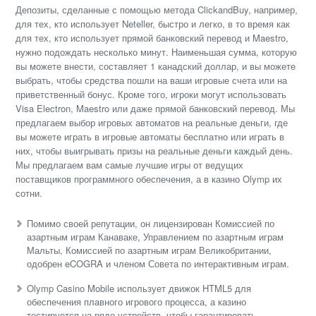
Депозиты, сделанные с помощью метода ClickandBuy, например,
для тех, кто использует Neteller, быстро и легко, в то время как
для тех, кто использует прямой банковский перевод и Maestro,
нужно подождать несколько минут. Наименьшая сумма, которую
вы можете внести, составляет 1 канадский доллар, и вы можете
выбрать, чтобы средства пошли на ваши игровые счета или на
приветственный бонус. Кроме того, игроки могут использовать
Visa Electron, Maestro или даже прямой банковский перевод. Мы
предлагаем выбор игровых автоматов на реальные деньги, где
вы можете играть в игровые автоматы бесплатно или играть в
них, чтобы выигрывать призы на реальные деньги каждый день.
Мы предлагаем вам самые лучшие игры от ведущих
поставщиков программного обеспечения, а в казино Olymp их
сотни.
Помимо своей репутации, он лицензирован Комиссией по
азартным играм Канаваке, Управлением по азартным играм
Мальты, Комиссией по азартным играм Великобритании,
одобрен eCOGRA и членом Совета по интерактивным играм.
Olymp Casino Mobile использует движок HTML5 для
обеспечения плавного игрового процесса, а казино
тестируется на ряде устройств, чтобы гарантировать