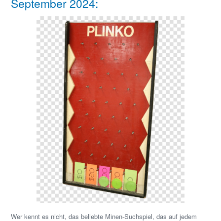
September 2024:
Wer kennt es nicht, das beliebte Minen-Suchspiel, das auf jedem