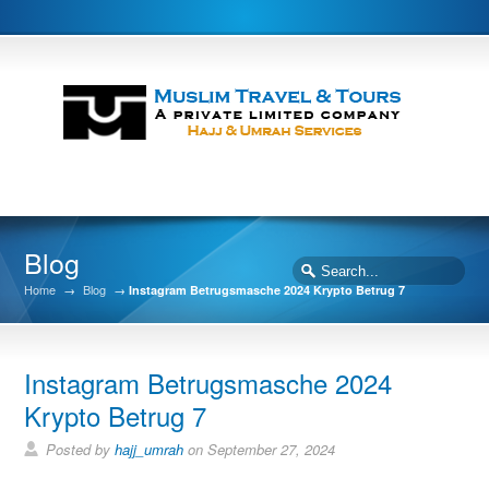
Blog
Home
→
Blog
→
Instagram Betrugsmasche 2024 Krypto Betrug 7
Instagram Betrugsmasche 2024
Krypto Betrug 7
Posted by
hajj_umrah
on September 27, 2024