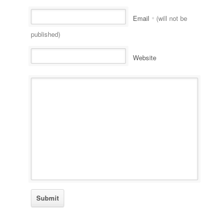
Email
(will not be
*
published)
Website