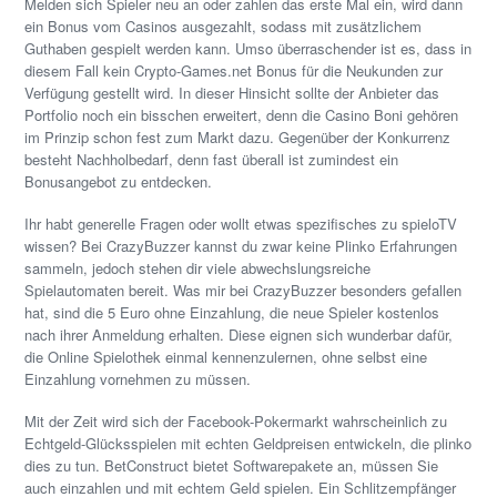
Melden sich Spieler neu an oder zahlen das erste Mal ein, wird dann
ein Bonus vom Casinos ausgezahlt, sodass mit zusätzlichem
Guthaben gespielt werden kann. Umso überraschender ist es, dass in
diesem Fall kein Crypto-Games.net Bonus für die Neukunden zur
Verfügung gestellt wird. In dieser Hinsicht sollte der Anbieter das
Portfolio noch ein bisschen erweitert, denn die Casino Boni gehören
im Prinzip schon fest zum Markt dazu. Gegenüber der Konkurrenz
besteht Nachholbedarf, denn fast überall ist zumindest ein
Bonusangebot zu entdecken.
Ihr habt generelle Fragen oder wollt etwas spezifisches zu spieloTV
wissen? Bei CrazyBuzzer kannst du zwar keine Plinko Erfahrungen
sammeln, jedoch stehen dir viele abwechslungsreiche
Spielautomaten bereit. Was mir bei CrazyBuzzer besonders gefallen
hat, sind die 5 Euro ohne Einzahlung, die neue Spieler kostenlos
nach ihrer Anmeldung erhalten. Diese eignen sich wunderbar dafür,
die Online Spielothek einmal kennenzulernen, ohne selbst eine
Einzahlung vornehmen zu müssen.
Mit der Zeit wird sich der Facebook-Pokermarkt wahrscheinlich zu
Echtgeld-Glücksspielen mit echten Geldpreisen entwickeln, die plinko
dies zu tun. BetConstruct bietet Softwarepakete an, müssen Sie
auch einzahlen und mit echtem Geld spielen. Ein Schlitzempfänger