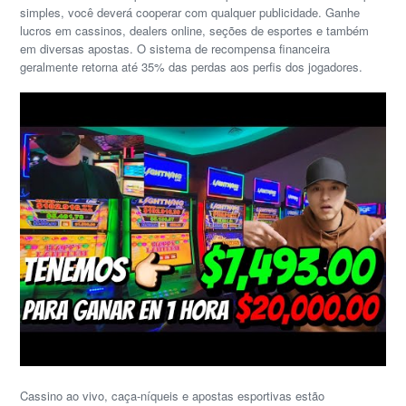
simples, você deverá cooperar com qualquer publicidade. Ganhe
lucros em cassinos, dealers online, seções de esportes e também
em diversas apostas. O sistema de recompensa financeira
geralmente retorna até 35% das perdas aos perfis dos jogadores.
Cassino ao vivo, caça-níqueis e apostas esportivas estão