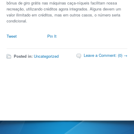
bônus de giro grátis nas máquinas caça-níqueis facilitam nossa
recreação, utilizando créditos agora integrados. Alguns devem um
valor ilimitado em créditos, mas em outros casos, o número seria
condicional.
Tweet
Pin It
Leave a Comment: (0) →
Posted in:
Uncategorized