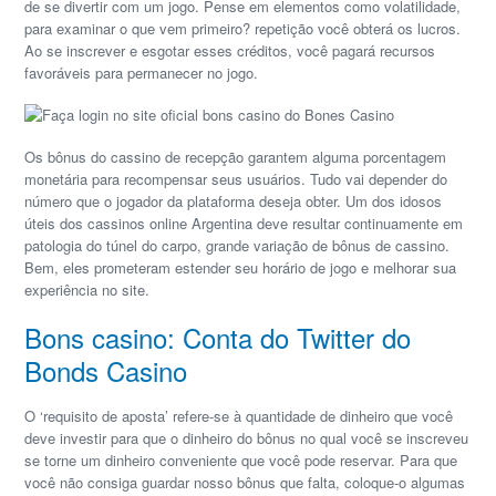
de se divertir com um jogo. Pense em elementos como volatilidade,
para examinar o que vem primeiro? repetição você obterá os lucros.
Ao se inscrever e esgotar esses créditos, você pagará recursos
favoráveis ​​para permanecer no jogo.
Os bônus do cassino de recepção garantem alguma porcentagem
monetária para recompensar seus usuários. Tudo vai depender do
número que o jogador da plataforma deseja obter. Um dos idosos
úteis dos cassinos online Argentina deve resultar continuamente em
patologia do túnel do carpo, grande variação de bônus de cassino.
Bem, eles prometeram estender seu horário de jogo e melhorar sua
experiência no site.
Bons casino: Conta do Twitter do
Bonds Casino
O ‘requisito de aposta’ refere-se à quantidade de dinheiro que você
deve investir para que o dinheiro do bônus no qual você se inscreveu
se torne um dinheiro conveniente que você pode reservar. Para que
você não consiga guardar nosso bônus que falta, coloque-o algumas