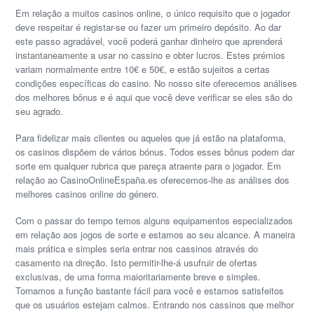
Em relação a muitos casinos online, o único requisito que o jogador
deve respeitar é registar-se ou fazer um primeiro depósito. Ao dar
este passo agradável, você poderá ganhar dinheiro que aprenderá
instantaneamente a usar no cassino e obter lucros. Estes prémios
variam normalmente entre 10€ e 50€, e estão sujeitos a certas
condições específicas do casino.
No nosso site oferecemos análises
dos melhores bônus e é aqui que você deve verificar se eles são do
seu agrado.
Para fidelizar mais clientes ou aqueles que já estão na plataforma,
os casinos dispõem de vários bónus. Todos esses bônus podem dar
sorte em qualquer rubrica que pareça atraente para o jogador. Em
relação ao CasinoOnlineEspaña.es oferecemos-lhe as análises dos
melhores casinos online do género.
Com o passar do tempo temos alguns equipamentos especializados
em relação aos jogos de sorte e estamos ao seu alcance. A maneira
mais prática e simples seria entrar nos cassinos através do
casamento na direção. Isto permitir-lhe-á usufruir de ofertas
exclusivas, de uma forma maioritariamente breve e simples.
Tornamos a função bastante fácil para você e estamos satisfeitos
que os usuários estejam calmos. Entrando nos cassinos que melhor