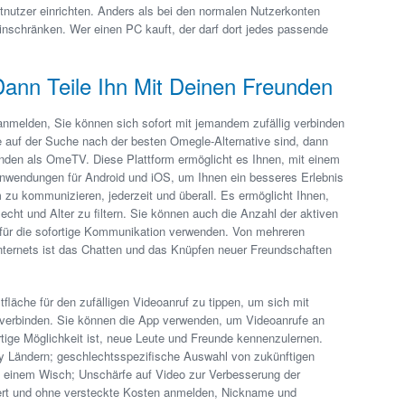
itnutzer einrichten. Anders als bei den normalen Nutzerkonten
nschränken. Wer einen PC kauft, der darf dort jedes passende
 Dann Teile Ihn Mit Deinen Freunden
anmelden, Sie können sich sofort mit jemandem zufällig verbinden
 auf der Suche nach der besten Omegle-Alternative sind, dann
inden als OmeTV. Diese Plattform ermöglicht es Ihnen, mit einem
 Anwendungen für Android und iOS, um Ihnen ein besseres Erlebnis
 zu kommunizieren, jederzeit und überall. Es ermöglicht Ihnen,
cht und Alter zu filtern. Sie können auch die Anzahl der aktiven
m für die sofortige Kommunikation verwenden. Von mehreren
nternets ist das Chatten und das Knüpfen neuer Freundschaften
tfläche für den zufälligen Videoanruf zu tippen, um sich mit
verbinden. Sie können die App verwenden, um Videoanrufe an
rtige Möglichkeit ist, neue Leute und Freunde kennenzulernen.
y Ländern; geschlechtsspezifische Auswahl von zukünftigen
t einem Wisch; Unschärfe auf Video zur Verbesserung der
iert und ohne versteckte Kosten anmelden, Nickname und