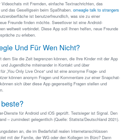
 Videochats mit Fremden, einfache Textnachrichten, das
g und das Geselligsein beim Spaßhaben.
omeagle talk to strangers
tzeroberfläche ist benutzerfreundlich, was sie zu einer
eue Freunde finden möchte. Sweetlover ist eine Android-
nen weltweit verbindet. Diese App soll Ihnen helfen, neue Freunde
spräche zu erleben.
egle Und Für Wen Nicht?
it dem Sie die Zeit begrenzen können, die Ihre Kinder mit der App
 und Jugendliche miteinander in Kontakt und über
t für „You Only Live Once“ und ist eine anonyme Frage- und
Nutzer können anonym Fragen und Kommentare zur einer Snapchat-
 können sich über diese App gegenseitig Fragen stellen und
n.
 beste?
r-Dienste für Android und iOS geprüft. Testsieger ist Signal. Den
land – zumindest gelegentlich (Quelle: Statista/Deutschland 2021).
ngsdaten an, die im Bedarfsfall realen Internetanschlüssen
ablet mit der Famlie, der WG oder den Kollegen im Büro? Dann