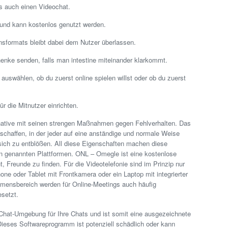
s auch einen Videochat.
und kann kostenlos genutzt werden.
formats bleibt dabei dem Nutzer überlassen.
henke senden, falls man intestine miteinander klarkommt.
auswählen, ob du zuerst online spielen willst oder ob du zuerst
r die Mitnutzer einrichten.
native mit seinen strengen Maßnahmen gegen Fehlverhalten. Das
schaffen, in der jeder auf eine anständige und normale Weise
 sich zu entblößen. All diese Eigenschaften machen diese
ben genannten Plattformen. ONL – Omegle ist eine kostenlose
, Freunde zu finden. Für die Videotelefonie sind im Prinzip nur
ne oder Tablet mit Frontkamera oder ein Laptop mit integrierter
mensbereich werden für Online-Meetings auch häufig
setzt.
 Chat-Umgebung für Ihre Chats und ist somit eine ausgezeichnete
ieses Softwareprogramm ist potenziell schädlich oder kann