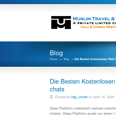
Blog
Home
→
Blog
→
Die Besten Kostenlosen Web 
Die Besten Kostenlosen
chats
Posted by
hajj_umrah
on April 16, 2024
Diese Plattform unterstützt mehrere versch
chatten. Diese Plattform wurde von einem 1