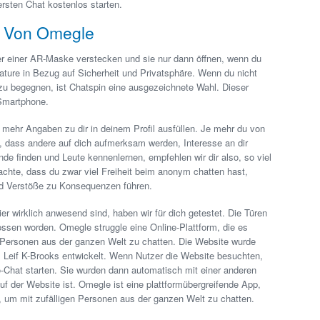
rsten Chat kostenlos starten.
n Von Omegle
ter einer AR-Maske verstecken und sie nur dann öffnen, wenn du
ature in Bezug auf Sicherheit und Privatsphäre. Wenn du nicht
t zu begegnen, ist Chatspin eine ausgezeichnete Wahl. Dieser
 Smartphone.
ehr Angaben zu dir in deinem Profil ausfüllen. Je mehr du von
n, dass andere auf dich aufmerksam werden, Interesse an dir
nde finden und Leute kennenlernen, empfehlen wir dir also, so viel
eachte, dass du zwar viel Freiheit beim anonym chatten hast,
nd Verstöße zu Konsequenzen führen.
ier wirklich anwesend sind, haben wir für dich getestet. Die Türen
ssen worden. Omegle struggle eine Online-Plattform, die es
 Personen aus der ganzen Welt zu chatten. Die Website wurde
 Leif K-Brooks entwickelt. Wenn Nutzer die Website besuchten,
o-Chat starten. Sie wurden dann automatisch mit einer anderen
uf der Website ist. Omegle ist eine plattformübergreifende App,
 um mit zufälligen Personen aus der ganzen Welt zu chatten.