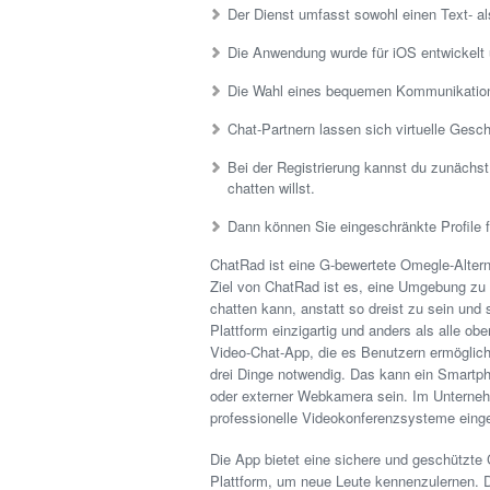
Der Dienst umfasst sowohl einen Text- al
Die Anwendung wurde für iOS entwickelt 
Die Wahl eines bequemen Kommunikations
Chat-Partnern lassen sich virtuelle Gesc
Bei der Registrierung kannst du zunächst 
chatten willst.
Dann können Sie eingeschränkte Profile fü
ChatRad ist eine G-bewertete Omegle-Alter
Ziel von ChatRad ist es, eine Umgebung zu 
chatten kann, anstatt so dreist zu sein und
Plattform einzigartig und anders als alle o
Video-Chat-App, die es Benutzern ermöglicht
drei Dinge notwendig. Das kann ein Smartpho
oder externer Webkamera sein. Im Unterneh
professionelle Videokonferenzsysteme einge
Die App bietet eine sichere und geschützte
Plattform, um neue Leute kennenzulernen. D