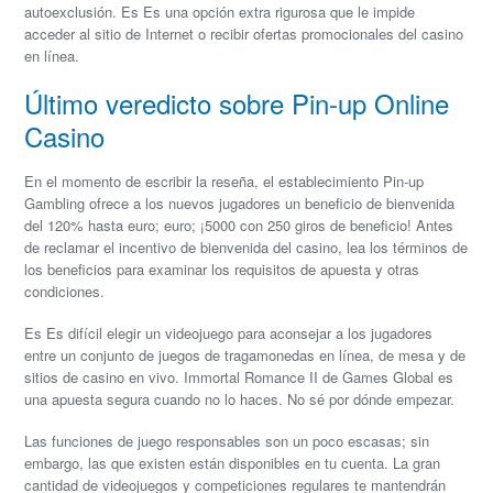
autoexclusión. Es Es una opción extra rigurosa que le impide
acceder al sitio de Internet o recibir ofertas promocionales del casino
en línea.
Último veredicto sobre Pin-up Online
Casino
En el momento de escribir la reseña, el establecimiento Pin-up
Gambling ofrece a los nuevos jugadores un beneficio de bienvenida
del 120% hasta euro; euro; ¡5000 con 250 giros de beneficio! Antes
de reclamar el incentivo de bienvenida del casino, lea los términos de
los beneficios para examinar los requisitos de apuesta y otras
condiciones.
Es Es difícil elegir un videojuego para aconsejar a los jugadores
entre un conjunto de juegos de tragamonedas en línea, de mesa y de
sitios de casino en vivo. Immortal Romance II de Games Global es
una apuesta segura cuando no lo haces. No sé por dónde empezar.
Las funciones de juego responsables son un poco escasas; sin
embargo, las que existen están disponibles en tu cuenta. La gran
cantidad de videojuegos y competiciones regulares te mantendrán