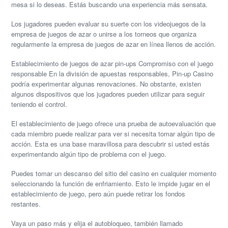
mesa si lo deseas. Estás buscando una experiencia más sensata.
Los jugadores pueden evaluar su suerte con los videojuegos de la
empresa de juegos de azar o unirse a los torneos que organiza
regularmente la empresa de juegos de azar en línea llenos de acción.
Establecimiento de juegos de azar pin-ups Compromiso con el juego
responsable En la división de apuestas responsables, Pin-up Casino
podría experimentar algunas renovaciones. No obstante, existen
algunos dispositivos que los jugadores pueden utilizar para seguir
teniendo el control.
El establecimiento de juego ofrece una prueba de autoevaluación que
cada miembro puede realizar para ver si necesita tomar algún tipo de
acción. Esta es una base maravillosa para descubrir si usted estás
experimentando algún tipo de problema con el juego.
Puedes tomar un descanso del sitio del casino en cualquier momento
seleccionando la función de enfriamiento. Esto le impide jugar en el
establecimiento de juego, pero aún puede retirar los fondos
restantes.
Vaya un paso más y elija el autobloqueo, también llamado