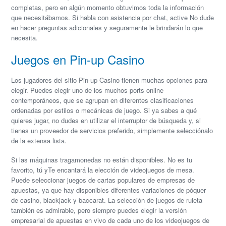
completas, pero en algún momento obtuvimos toda la información
que necesitábamos. Si habla con asistencia por chat, active No dude
en hacer preguntas adicionales y seguramente le brindarán lo que
necesita.
Juegos en Pin-up Casino
Los jugadores del sitio Pin-up Casino tienen muchas opciones para
elegir. Puedes elegir uno de los muchos ports online
contemporáneos, que se agrupan en diferentes clasificaciones
ordenadas por estilos o mecánicas de juego. Si ya sabes a qué
quieres jugar, no dudes en utilizar el interruptor de búsqueda y, si
tienes un proveedor de servicios preferido, simplemente selecciónalo
de la extensa lista.
Si las máquinas tragamonedas no están disponibles. No es tu
favorito, tú yTe encantará la elección de videojuegos de mesa.
Puede seleccionar juegos de cartas populares de empresas de
apuestas, ya que hay disponibles diferentes variaciones de póquer
de casino, blackjack y baccarat. La selección de juegos de ruleta
también es admirable, pero siempre puedes elegir la versión
empresarial de apuestas en vivo de cada uno de los videojuegos de