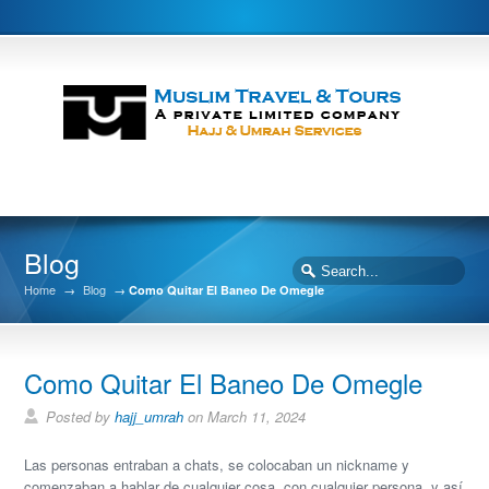
Blog
Home
→
Blog
→
Como Quitar El Baneo De Omegle ️
Como Quitar El Baneo De Omegle ️
Posted by
hajj_umrah
on March 11, 2024
Las personas entraban a chats, se colocaban un nickname y
comenzaban a hablar de cualquier cosa, con cualquier persona, y así