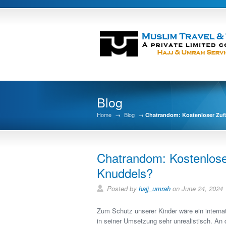
Blog
Home
→
Blog
→
Chatrandom: Kostenloser Zufä
Chatrandom: Kostenloser
Knuddels?
Posted by
hajj_umrah
on June 24, 2024
Zum Schutz unserer Kinder wäre ein interna
in seiner Umsetzung sehr unrealistisch. An 