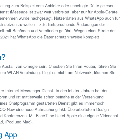
elung zum Beispiel vom Anbieter oder unbefugte Dritte gelesen
nst iMessage ist zwar weit verbreitet, aber nur für Apple-Geräte
ernehmen wurde nachgesagt, Nutzerdaten aus WhatsApp auch für
insetzen zu wollen – z.B. Entsprechende Änderungen der
t mit Behörden und Verbänden geführt. Wegen einer Strafe der
 2021 hat WhatsApp die Datenschutzhinweise komplett
n?
Ausfall von Omegle sein. Checken Sie Ihren Router, führen Sie
dere WLAN-Verbindung. Liegt es nicht am Netzwerk, löschen Sie
ster Internet Messenger Dienst. In den letzten Jahren hat der
loren und ist mittlerweile schon beinahe in der Versenkung
eines Chatprogramm gestarteten Dienst gibt es immernoch.
ICQ New eine neue Aufmachung inkl. Überarbeitetem Design
d Konferenzen. Mit FaceTime bietet Apple eine eigene Videochat-
ad, iPod und Mac).
g App