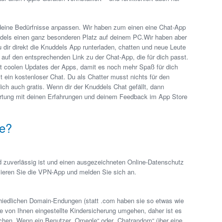
deine Bedürfnisse anpassen. Wir haben zum einen eine Chat-App
dels einen ganz besonderen Platz auf deinem PC.Wir haben aber
 dir direkt die Knuddels App runterladen, chatten und neue Leute
h auf den entsprechenden Link zu der Chat-App, die für dich passt.
t coolen Updates der Apps, damit es noch mehr Spaß für dich
 ein kostenloser Chat. Du als Chatter musst nichts für den
ich auch gratis. Wenn dir der Knuddels Chat gefällt, dann
wertung mit deinen Erfahrungen und deinem Feedback im App Store
e?
 zuverlässig ist und einen ausgezeichneten Online-Datenschutz
allieren Sie die VPN-App und melden Sie sich an.
hiedlichen Domain-Endungen (statt .com haben sie so etwas wie
e von Ihnen eingestellte Kindersicherung umgehen, daher ist es
echen. Wenn ein Benutzer „Omegle“ oder „Chatrandom“ über eine