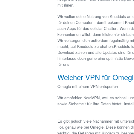
mit ihnen.
Wir wollen deine Nutzung von Knuddels an 
für deinen Computer – damit bekommt Knud
auch Apps für das cellular Chatten. Wenn du
kennenlernen willst, dann klicke hier einfac
Wir versorgen dich außerdem regelmäßig mi
macht, auf Knuddels zu chatten.Knuddels ist
Download zahlen und alle Updates sind für d
hinterlasse doch gerne eine optimistic Be
für uns.
Welcher VPN für Omegl
Omegle mit einem VPN entsperren
Wir empfehlen NordVPN, weil es schnell und
sowie Sicherheit für Ihre Daten bietet. Inst
Es gibt jedoch viele Nachahmer mit untersc
.io), genau wie bei Omegle. Diese können di
wichtig, die Gefahren mit Kindern zu bespr