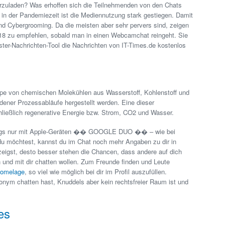
erzuladen? Was erhoffen sich die Teilnehmenden von den Chats
n der Pandemiezeit ist die Mediennutzung stark gestiegen. Damit
und Cybergrooming. Da die meisten aber sehr pervers sind, zeigen
ab 18 zu empfehlen, sobald man in einen Webcamchat reingeht. Sie
er-Nachrichten-Tool die Nachrichten von IT-Times.de kostenlos
pe von chemischen Molekühlen aus Wasserstoff, Kohlenstoff und
ener Prozessabläufe hergestellt werden. Eine dieser
hließlich regenerative Energie bzw. Strom, CO2 und Wasser.
dings nur mit Apple-Geräten �� GOOGLE DUO �� – wie bei
du möchtest, kannst du im Chat noch mehr Angaben zu dir in
 zeigst, desto besser stehen die Chancen, dass andere auf dich
 und mit dir chatten wollen. Zum Freunde finden und Leute
omelage
, so viel wie möglich bei dir im Profil auszufüllen.
onym chatten hast, Knuddels aber kein rechtsfreier Raum ist und
es