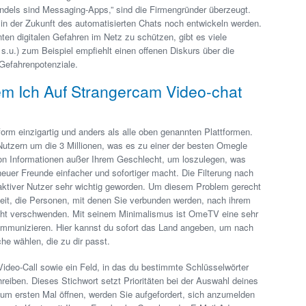
andels sind Messaging-Apps,” sind die Firmengründer überzeugt.
 in der Zukunft des automatisierten Chats noch entwickeln werden.
en digitalen Gefahren im Netz zu schützen, gibt es viele
s.u.) zum Beispiel empfiehlt einen offenen Diskurs über die
Gefahrenpotenziale.
m Ich Auf Strangercam Video-chat
orm einzigartig und anders als alle oben genannten Plattformen.
Nutzern um die 3 Millionen, was es zu einer der besten Omegle
 von Informationen außer Ihrem Geschlecht, um loszulegen, was
euer Freunde einfacher und sofortiger macht. Die Filterung nach
aktiver Nutzer sehr wichtig geworden. Um diesem Problem gerecht
keit, die Personen, mit denen Sie verbunden werden, nach ihrem
 nicht verschwenden. Mit seinem Minimalismus ist OmeTV eine sehr
mmunizieren. Hier kannst du sofort das Land angeben, um nach
e wählen, die zu dir passt.
 Video-Call sowie ein Feld, in das du bestimmte Schlüsselwörter
reiben. Dieses Stichwort setzt Prioritäten bei der Auswahl deines
zum ersten Mal öffnen, werden Sie aufgefordert, sich anzumelden