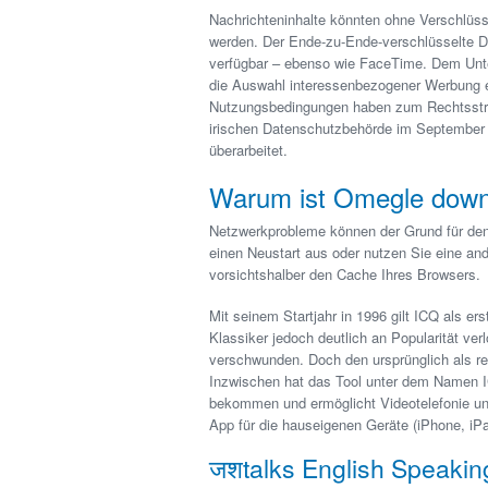
Nachrichteninhalte könnten ohne Verschlüss
werden. Der Ende-zu-Ende-verschlüsselte Die
verfügbar – ebenso wie FaceTime. Dem Unt
die Auswahl interessenbezogener Werbung e
Nutzungsbedingungen haben zum Rechtsstrei
irischen Datenschutzbehörde im September
überarbeitet.
Warum ist Omegle dow
Netzwerkprobleme können der Grund für den 
einen Neustart aus oder nutzen Sie eine an
vorsichtshalber den Cache Ihres Browsers.
Mit seinem Startjahr in 1996 gilt ICQ als er
Klassiker jedoch deutlich an Popularität ver
verschwunden. Doch den ursprünglich als r
Inzwischen hat das Tool unter dem Namen 
bekommen und ermöglicht Videotelefonie un
App für die hauseigenen Geräte (iPhone, iP
जशtalks English Speakin