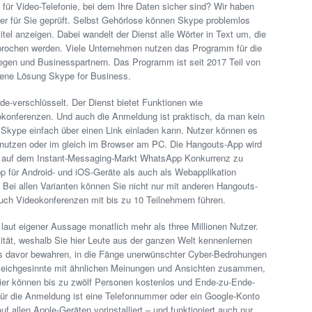
für Video-Telefonie, bei dem Ihre Daten sicher sind? Wir haben
r für Sie geprüft. Selbst Gehörlose können Skype problemlos
tel anzeigen. Dabei wandelt der Dienst alle Wörter in Text um, die
prochen werden. Viele Unternehmen nutzen das Programm für die
egen und Businesspartnern. Das Programm ist seit 2017 Teil von
otene Lösung Skype for Business.
e-verschlüsselt. Der Dienst bietet Funktionen wie
eokonferenzen. Und auch die Anmeldung ist praktisch, da man kein
 Skype einfach über einen Link einladen kann. Nutzer können es
nutzen oder im gleich im Browser am PC. Die Hangouts-App wird
 auf dem Instant-Messaging-Markt WhatsApp Konkurrenz zu
 für Android- und iOS-Geräte als auch als Webapplikation
. Bei allen Varianten können Sie nicht nur mit anderen Hangouts-
auch Videokonferenzen mit bis zu 10 Teilnehmern führen.
laut eigener Aussage monatlich mehr als three Millionen Nutzer.
lität, weshalb Sie hier Leute aus der ganzen Welt kennenlernen
es davor bewahren, in die Fänge unerwünschter Cyber-Bedrohungen
Gleichgesinnte mit ähnlichen Meinungen und Ansichten zusammen,
ier können bis zu zwölf Personen kostenlos und Ende-zu-Ende-
Für die Anmeldung ist eine Telefonnummer oder ein Google-Konto
f allen Apple-Geräten vorinstalliert – und funktioniert auch nur