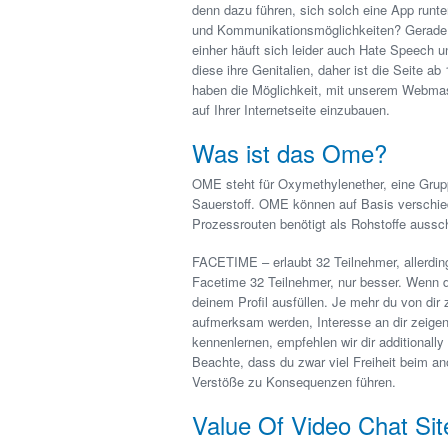
denn dazu führen, sich solch eine App runt
und Kommunikationsmöglichkeiten? Gerade i
einher häuft sich leider auch Hate Speech 
diese ihre Genitalien, daher ist die Seite 
haben die Möglichkeit, mit unserem Webmast
auf Ihrer Internetseite einzubauen.
Was ist das Ome?
OME steht für Oxymethylenether, eine Grup
Sauerstoff. OME können auf Basis verschied
Prozessrouten benötigt als Rohstoffe aussc
FACETIME – erlaubt 32 Teilnehmer, aller
Facetime 32 Teilnehmer, nur besser. Wenn 
deinem Profil ausfüllen. Je mehr du von dir
aufmerksam werden, Interesse an dir zeigen
kennenlernen, empfehlen wir dir additionally
Beachte, dass du zwar viel Freiheit beim an
Verstöße zu Konsequenzen führen.
Value Of Video Chat Sit