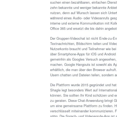
suchen einen bezahlbaren, einfachen Dienst 
zehn bekannte und weniger bekannte Anbiete
nutzen, denn auf Wunsch lassen sich Unterti
während eines Audio- oder Videoanrufs ges
interne und externe Kommunikation mit Koll
Office 365 und ersetzt die bis dahin angeb
Der Gruppen-Videochat ist nicht Ende-zu-End
Textnachrichten, Bildschirm teilen und Vid
Nutzerkonto braucht und Teilnehmer wie bei
über Smartphone-Apps für iOS und Android 
gemeinhin als Googles Versuch angesehen,
machen. Google Hangouts ist sowohl als App
erhältlich, die man über den Browser aufruft
Usern chatten und Dateien teilen, sondern 
Die Plattform wurde 2015 gegründet und hat 
Shagle legt besonders Wert auf Internationa
können. Sie sollten Ihr Kind schützen und 
zu geraten. Diese Chat-Anwendung bringt 
um eine gemeinsame Plattform zu finden. H
verschlüsselt miteinander kommunizieren. 
nötig. Die Sprach- und Videoanrufe-App ist au