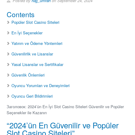
Posted by
hajj_umrah
on September 24, 2024
Contents
Popüler Slot Casino Siteleri
En İyi Seçenekler
Yatırım ve Ödeme Yöntemleri
Güvenilirlik ve Lisanslar
Yasal Lisanslar ve Sertifikalar
Güvenlik Önlemleri
Oyuncu Yorumları ve Deneyimleri
Oyuncu Geri Bildirimleri
Заголовок: 2024’ün En İyi Slot Casino Siteleri Güvenilir ve Popüler
Seçenekler ile Kazanın
“2024’ün En Güvenilir ve Popüler
Slot Casino Siteleri”