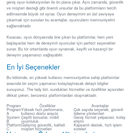
geniş oyun koleksiyonları ile ön plana çıkar. Aynı zamanda, güvenlik
ve müşteri desteği gibi önemli unsurlar da bu platformların tercih
edilmesinde büyük rol oynar. Oyun deneyimini en üst seviyeye
çıkarmak için sunulan bu avantajlar, oyuncuların memnuniyetini
sağlamaktadır.
Kısacası, oyun dünyasında öne çıkan bu platformlar, hem yeni
başlayanlar hem de deneyimli oyuncular için perfect seçenekler
sunar. Bu tür ortamlarda oyun oynamak, keyifli ve kazançlı bir
deneyim yaşamanızı sağlayabilir.
En İyi Seçenekler
Bu bölümde, en yüksek kullanıcı memnuniyetine sahip platformlar
arasında bir seçim yapmanızı kolaylaştıracak detaylı bilgiler
sunuyoruz. The lady biri, sundukları hizmetler ve özellikler açısından
dikkat çeken, benzersiz platformlardan oluşmaktadır.
Program
Özellikler
Avantajlar
Program
Yüksek hızlı performans,
Çok sayıda seçenek, güvenli
A
kullanıcı dostu arayüz
ödeme yöntemleri
System
Çeşitli bonuslar, mobil
Geniş hizmet yelpazesi, kolay
B
uyumluluk
erişim
Platform
Gelişmiş güvenlik, kaliteli
Kapsamlı destek, hızlı işlem
C
müşteri hizmetleri
süreleri