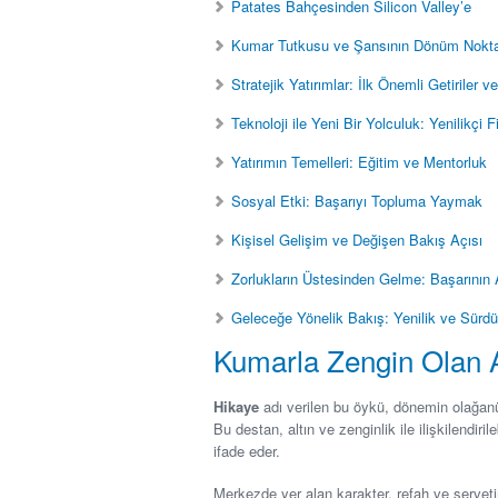
Patates Bahçesinden Silicon Valley’e
Kumar Tutkusu ve Şansının Dönüm Nokt
Stratejik Yatırımlar: İlk Önemli Getiriler v
Teknoloji ile Yeni Bir Yolculuk: Yenilikçi F
Yatırımın Temelleri: Eğitim ve Mentorluk
Sosyal Etki: Başarıyı Topluma Yaymak
Kişisel Gelişim ve Değişen Bakış Açısı
Zorlukların Üstesinden Gelme: Başarının 
Geleceğe Yönelik Bakış: Yenilik ve Sürdürü
Kumarla Zengin Olan
Hikaye
adı verilen bu öykü, dönemin olağanü
Bu destan, altın ve zenginlik ile ilişkilendiril
ifade eder.
Merkezde yer alan karakter, refah ve servet