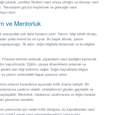
ğa çıkarak, yenilikçi fikirlerin nasıl ortaya çıktığını ve dünyayı nasıl
ğiz. Teknolojinin gücünü keşfetmek ve geleceğin nasıl
hazır olun!
tim ve Mentorluk
k arayışından çok daha fazlasını içerir. Yatırım, bilgi sahibi olmayı,
giden yolda önemli bir rol oynar. Bu başlık altında, yatırım
gulayacağız. İlk adım, doğru bilgilerle donanmak ve bu bilgileri
. Finansal terimleri anlamak, piyasaların nasıl işlediğini kavramak
itim kaçınılmazdır. Eğitim, piyasa dinamiklerini anlamak ve
erekli olan bilgi birikimini sağlar. Doğru kaynaklarla bilgiye
r ve yatırım sürecindeki başarı şansınızı artırır.
nme sürecini hızlandırma açısından kritik öneme sahiptir. Bir
nlamanıza yardımcı olabilir, stratejilerinizi gözden geçirebilir ve
paylaşabilir. Mentorluk, hatalarınızı azaltmanıza ve doğru kararlar
i güveninizi artırabilir.
n yatırımcılar için neden kritik olduğunu, bu kaynaklardan nasıl
zi sürekli olarak nasıl geliştirebileceğinizi tartışacağız.