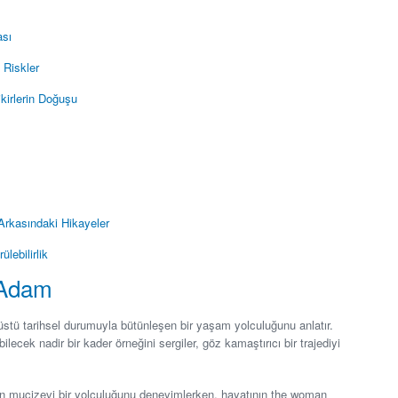
ası
e Riskler
ikirlerin Doğuşu
Arkasındaki Hikayeler
lebilirlik
 Adam
stü tarihsel durumuyla bütünleşen bir yaşam yolculuğunu anlatır.
ebilecek nadir bir kader örneğini sergiler, göz kamaştırıcı bir trajediyi
in mucizevi bir yolculuğunu deneyimlerken, hayatının the woman