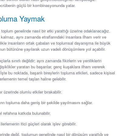
e tecrübenin güçlü bir kombinasyonunda yatar.
Topluma Yaymak
, toplum genelinde nasıl bir etki yarattığı üzerine odaklanacağız.
 kalmaz, aynı zamanda etraflarındaki insanlara ilham verir ve
likle insanların ortak çabaları ve toplumsal dayanışma ile büyük
lumun bütününe yayılarak uzun vadeli dönüşümlere yol açabilir.
arla sınırlı değildir; aynı zamanda fikirlerin ve yeniliklerin
işiklikler yaratan bu başarılar, genç kuşaklara ilham vererek
r. İşte bu noktada, başarılı bireylerin topluma etkileri, sadece kişisel
lemenin temel taşları haline gelebilir.
er üzerinde olumlu etkiler bırakabilir.
rın topluma daha geniş bir şekilde yayılmasını sağlar.
el refahına katkıda bulunabilir.
erlemenin itici güçleri olarak işlev görebilir.
rinde değil, toplumun genelinde nasıl bir dönüşüm yarattığı ve