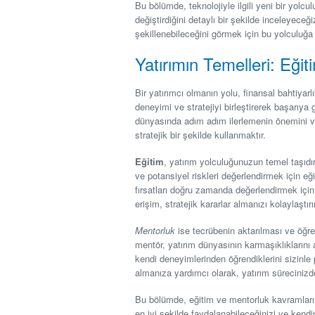
Bu bölümde, teknolojiyle ilgili yeni bir yolculu
değiştirdiğini detaylı bir şekilde inceleyece
şekillenebileceğini görmek için bu yolculuğa 
Yatırımın Temelleri: Eği
Bir yatırımcı olmanın yolu, finansal bahtiyarlı
deneyimi ve stratejiyi birleştirerek başarıya 
dünyasında adım adım ilerlemenin önemini vur
stratejik bir şekilde kullanmaktır.
Eğitim
, yatırım yolculuğunuzun temel taşıdır
ve potansiyel riskleri değerlendirmek için eğ
fırsatları doğru zamanda değerlendirmek için g
erişim, stratejik kararlar almanızı kolaylaştırı
Mentorluk
ise tecrübenin aktarılması ve öğre
mentör, yatırım dünyasının karmaşıklıklarını a
kendi deneyimlerinden öğrendiklerini sizinle 
almanıza yardımcı olarak, yatırım sürecinizdek
Bu bölümde, eğitim ve mentorluk kavramlarını
en iyi şekilde faydalanabileceğinizi ve kendini