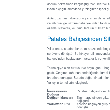
dönüm noktasında karşılaştığı zorluklar ve zafe
insanın çeşitli sınavlarla yüzleşirken içsel gü
Anlatı
, zamanın dokusunu yansıtan detaylarla
ve zihinsel gelişimine daha yakından tanık o
özenle işleyerek, okuyuculara unutulmaz bi
Patates Bahçesinden Sil
Yıllar önce, sıradan bir tarım arazisinde baş
serüvene dönüştü. Bu hikaye, bilinmeyenden 
bahçesinden başlayarak, yaratıcılık ve yenilik
Teknolojiye olan tutkusu ve hayal gücü, başla
geldi. Girişimci ruhunun önderliğinde, kırsal b
fırsatlara dönüştü. Burada doğan ilk adımlar,
Valley’in temellerini oluşturdu.
İnovasyonun
Patates bahçesindeki bas
Doğuşu
Değişen Manzara
Tarım arazisinden çıkan 
değiştirdi.
Worldwide Etki
Yerelde başlayan girişim
dönüştü.