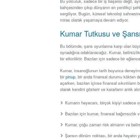
Bu yolculuk, sadece bir iş başarısı değil, 
bahçesinden çıkıp dünyanın en yenilikçi şeh
sergiliyor. Bugün, küresel teknoloji sahnes
miras olarak yaşamaya devam ediyor.
Kumar Tutkusu ve Şans
Bu bölümde, şans oyunlarına karşı olan büyük 
oynadığına odaklanacağız. Kumar, belirsizli
bir etkinliktir. Bazıları için sadece bir eğlenc
Kumar, insanoğlunun tarih boyunca deneyimle
bir
pinup
, bir anda finansal durumu kökten değ
açarken, bazıları içinse finansal sıkıntıların 
olarak kendini gösterir ve kararların anlık alı
Kumarın heyecanı, birçok kişiyi sadece oy
Bazıları için kumar, finansal bağımsızlık v
Kumar, çoğu zaman risk almanın ve belirs
Şansın dönüm noktası, bir anda hayatın yö