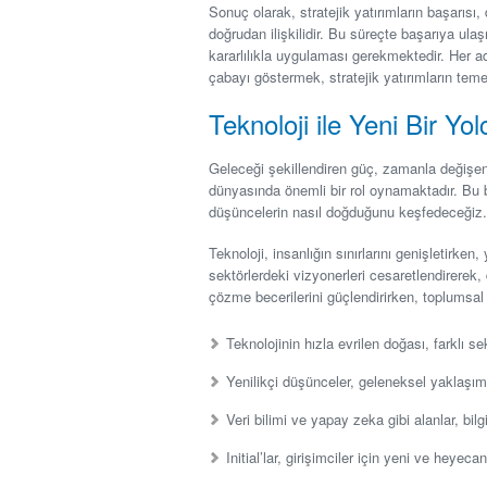
Sonuç olarak, stratejik yatırımların başarısı,
doğrudan ilişkilidir. Bu süreçte başarıya ula
kararlılıkla uygulaması gerekmektedir. Her a
çabayı göstermek, stratejik yatırımların temel
Teknoloji ile Yeni Bir Yol
Geleceği şekillendiren güç, zamanla değişen 
dünyasında önemli bir rol oynamaktadır. Bu bö
düşüncelerin nasıl doğduğunu keşfedeceğiz.
Teknoloji, insanlığın sınırlarını genişletirken
sektörlerdeki vizyonerleri cesaretlendirere
çözme becerilerini güçlendirirken, toplumsal 
Teknolojinin hızla evrilen doğası, farklı sek
Yenilikçi düşünceler, geleneksel yaklaşım
Veri bilimi ve yapay zeka gibi alanlar, bilg
Initial’lar, girişimciler için yeni ve heyec