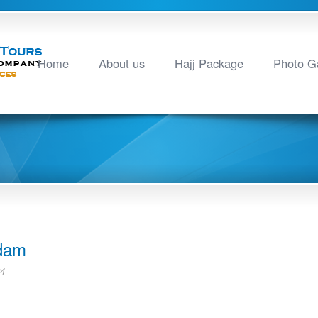
Home
About us
Hajj Package
Photo Ga
Adam
24