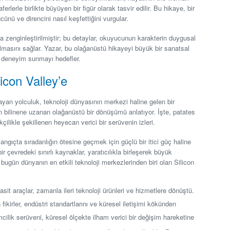
rlerle birlikte büyüyen bir figür olarak tasvir edilir. Bu hikaye, bir
cünü ve direncini nasıl keşfettiğini vurgular.
 zenginleştirilmiştir; bu detaylar, okuyucunun karakterin duygusal
lmasını sağlar. Yazar, bu olağanüstü hikayeyi büyük bir sanatsal
r deneyim sunmayı hedefler.
icon Valley’e
layan yolculuk, teknoloji dünyasının merkezi haline gelen bir
bilinene uzanan olağanüstü bir dönüşümü anlatıyor. İşte, patates
çilikle şekillenen heyecan verici bir serüvenin izleri.
ngıçta sıradanlığın ötesine geçmek için güçlü bir itici güç haline
ir çevredeki sınırlı kaynaklar, yaratıcılıkla birleşerek büyük
 bugün dünyanın en etkili teknoloji merkezlerinden biri olan Silicon
it araçlar, zamanla ileri teknoloji ürünleri ve hizmetlere dönüştü.
fikirler, endüstri standartlarını ve küresel iletişimi kökünden
cilik serüveni, küresel ölçekte ilham verici bir değişim hareketine