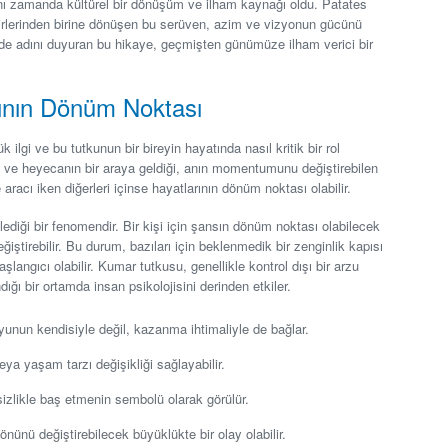
aynı zamanda kültürel bir dönüşüm ve ilham kaynağı oldu. Patates
irlerinden birine dönüşen bu serüven, azim ve vizyonun gücünü
inde adını duyuran bu hikaye, geçmişten günümüze ilham verici bir
ının Dönüm Noktası
ilgi ve bu tutkunun bir bireyin hayatında nasıl kritik bir rol
k ve heyecanın bir araya geldiği, anın momentumunu değiştirebilen
e aracı iken diğerleri içinse hayatlarının dönüm noktası olabilir.
diği bir fenomendir. Bir kişi için şansın dönüm noktası olabilecek
iştirebilir. Bu durum, bazıları için beklenmedik bir zenginlik kapısı
başlangıcı olabilir. Kumar tutkusu, genellikle kontrol dışı bir arzu
ndığı bir ortamda insan psikolojisini derinden etkiler.
unun kendisiyle değil, kazanma ihtimaliyle de bağlar.
eya yaşam tarzı değişikliği sağlayabilir.
izlikle baş etmenin sembolü olarak görülür.
nünü değiştirebilecek büyüklükte bir olay olabilir.