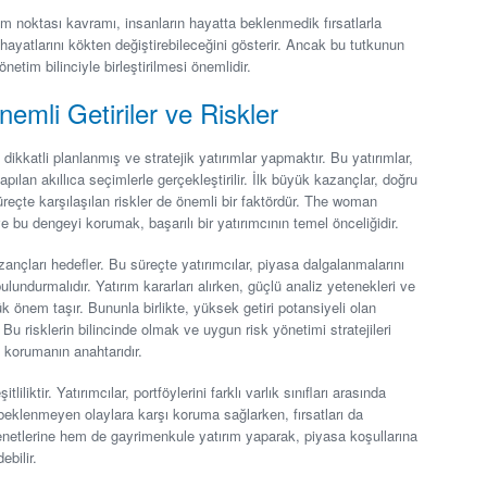
 noktası kavramı, insanların hayatta beklenmedik fırsatlarla
 hayatlarını kökten değiştirebileceğini gösterir. Ancak bu tutkunun
önetim bilinciyle birleştirilmesi önemlidir.
Önemli Getiriler ve Riskler
dikkatli planlanmış ve stratejik yatırımlar yapmaktır. Bu yatırımlar,
ılan akıllıca seçimlerle gerçekleştirilir. İlk büyük kazançlar, doğru
reçte karşılaşılan riskler de önemli bir faktördür. The woman
r ve bu dengeyi korumak, başarılı bir yatırımcının temel önceliğidir.
azançları hedefler. Bu süreçte yatırımcılar, piyasa dalgalanmalarını
undurmalıdır. Yatırım kararları alırken, güçlü analiz yetenekleri ve
 önem taşır. Bununla birlikte, yüksek getiri potansiyeli olan
. Bu risklerin bilincinde olmak ve uygun risk yönetimi stratejileri
 korumanın anahtarıdır.
liliktir. Yatırımcılar, portföylerini farklı varlık sınıfları arasında
ik, beklenmeyen olaylara karşı koruma sağlarken, fırsatları da
 senetlerine hem de gayrimenkule yatırım yaparak, piyasa koşullarına
bilir.