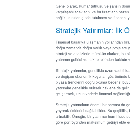
Genel olarak, kumar tutkusu ve şansın dönüm
karşılaşabileceklerini ve bu fırsatların bazen
sağlıklı sınırlar içinde tutulması ve finansal y
Stratejik Yatırımlar: İlk 
Finansal başarıya ulaşmanın yollarından biri, 
doğru zamanda doğru varlık veya projelere yap
strateji ve analizlerle mümkün olurken, bu sü
yatırımın getirisi ve riski birbirinden farklıdı
Stratejik yatırımlar, genellikle uzun vadeli k
ve değişen ekonomik koşulları göz önünde bul
piyasa trendlerini doğru okuma becerisi büyük
yatırımlar genellikle yüksek risklerle de gelir
geliştirmek, uzun vadede finansal sağlamlığı
Stratejik yatırımların önemli bir parçası da çeşit
yayarak risklerini dağıtabilirler. Bu çeşitlil
artırabilir. Örneğin, bir yatırımcı hem hisse
göre portföyünden maksimum getiriyi elde ede