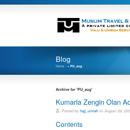
Blog
Home
→
PU_aug
Archive for 'PU_aug'
Kumarla Zengin Olan 
Posted by
hajj_umrah
on August 28, 20
Contents