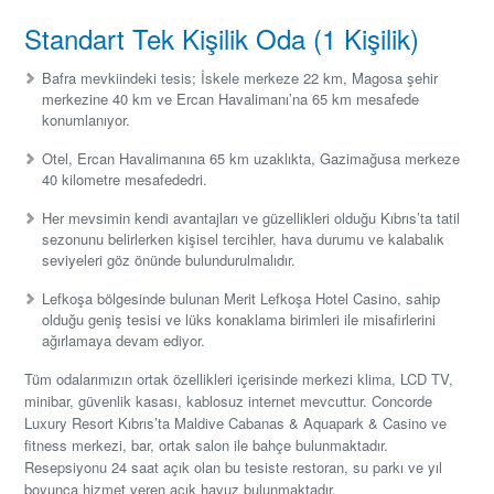
Standart Tek Kişilik Oda (1 Kişilik)
Bafra mevkiindeki tesis; İskele merkeze 22 km, Magosa şehir
merkezine 40 km ve Ercan Havalimanı’na 65 km mesafede
konumlanıyor.
Otel, Ercan Havalimanına 65 km uzaklıkta, Gazimağusa merkeze
40 kilometre mesafededri.
Her mevsimin kendi avantajları ve güzellikleri olduğu Kıbrıs’ta tatil
sezonunu belirlerken kişisel tercihler, hava durumu ve kalabalık
seviyeleri göz önünde bulundurulmalıdır.
Lefkoşa bölgesinde bulunan Merit Lefkoşa Hotel Casino, sahip
olduğu geniş tesisi ve lüks konaklama birimleri ile misafirlerini
ağırlamaya devam ediyor.
Tüm odalarımızın ortak özellikleri içerisinde merkezi klima, LCD TV,
minibar, güvenlik kasası, kablosuz internet mevcuttur. Concorde
Luxury Resort Kıbrıs’ta Maldive Cabanas & Aquapark & Casino ve
fitness merkezi, bar, ortak salon ile bahçe bulunmaktadır.
Resepsiyonu 24 saat açık olan bu tesiste restoran, su parkı ve yıl
boyunca hizmet veren açık havuz bulunmaktadır.