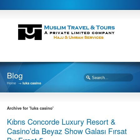
Blog
Home
→
luks casino
Archive for 'luks casino'
Kıbrıs Concorde Luxury Resort &
Casino’da Beyaz Show Galası Fırsat