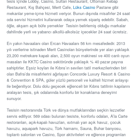
tesis içinde Lobby, Casino, Sultan Restaurant, Ottoman Kebap
Restaurant, Kış Bahçesi, Merit Cafe,
Lüks Casino
Pastane gibi
mekanlar yeme-içme hizmeti veriyor. Bunun dışında misafirler 24 saat
oda servisi hizmetini kullanarak odaya yemek sipariş edebilir. Sabah,
öğle, akşam açık büfe yemekler Tesisin belirlemiş olduğu markalar
dahilinde yerli ve yabancı alkollü-alkolsüz içecekler 24 saat ücretsiz.
En yakın havaalanı olan Ercan Havaalanı 56 km mesafededir. 2013
yılı verilerine istinaden Merit Casinoları bünyelerinde yer alan yaklaşık
23,200 metrekare kapalı alan, 2,500 oyun makinesi ve 400 canlı oyun
masaları ile KKTC Casino sektöründe yaklaşık % 40 pazar payına
sahiptirler. Eşsiz koyları ile Kıbrıs’ın sevilen tatil merkezilerinden biri
olan Bafra’da misafirlerini ağırlayan Concorde Luxury Resort & Casino
& Convention & SPA, güler yüzlü personeli ve kaliteli hizmet anlayışı
ile beğeniliyor. Dolu dolu geçecek eğlenceli bir Kıbrıs tatilinin kapılarını
aralayan tesis, şık odalarında konforlu bir konaklama deneyimi
sunuyor.
Tesisin restoranında Türk ve dünya mutfaklarından seçkin lezzetler
servis ediliyor. 569 odası bulunan tesiste, konforlu odaları, A’la Carte
restoranları, açık-kapalı havuzları, ısıtmalı yarı açık havuz, çocuk
havuzu, aquapark havuzu, Türk hamamı, Sauna, Buhar banyosu,
toplantı salonları ve Casino, Spor aktiviteleri ve eğlence programları