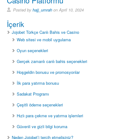
Casino Platformu
Posted by
hajj_umrah
on April 10, 2024
İçerik
Jojobet Türkçe Canlı Bahis ve Casino
Web sitesi ve mobil uygulama
Oyun seçenekleri
Gerçek zamanlı canlı bahis seçenekleri
Hoşgeldin bonusu ve promosyonlar
İlk para yatırma bonusu
Sadakat Programı
Çeşitli ödeme seçenekleri
Hızlı para çekme ve yatırma işlemleri
Güvenli ve gizli bilgi koruma
Neden Jojobet’i tercih etmelisiniz?