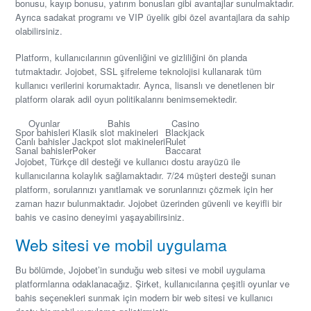
bonusu, kayıp bonusu, yatırım bonusları gibi avantajlar sunulmaktadır.
Ayrıca sadakat programı ve VIP üyelik gibi özel avantajlara da sahip
olabilirsiniz.
Platform, kullanıcılarının güvenliğini ve gizliliğini ön planda
tutmaktadır. Jojobet, SSL şifreleme teknolojisi kullanarak tüm
kullanıcı verilerini korumaktadır. Ayrıca, lisanslı ve denetlenen bir
platform olarak adil oyun politikalarını benimsemektedir.
Oyunlar
Bahis
Casino
Spor bahisleri
Klasik slot makineleri
Blackjack
Canlı bahisler
Jackpot slot makineleri
Rulet
Sanal bahisler
Poker
Baccarat
Jojobet, Türkçe dil desteği ve kullanıcı dostu arayüzü ile
kullanıcılarına kolaylık sağlamaktadır. 7/24 müşteri desteği sunan
platform, sorularınızı yanıtlamak ve sorunlarınızı çözmek için her
zaman hazır bulunmaktadır. Jojobet üzerinden güvenli ve keyifli bir
bahis ve casino deneyimi yaşayabilirsiniz.
Web sitesi ve mobil uygulama
Bu bölümde, Jojobet’in sunduğu web sitesi ve mobil uygulama
platformlarına odaklanacağız. Şirket, kullanıcılarına çeşitli oyunlar ve
bahis seçenekleri sunmak için modern bir web sitesi ve kullanıcı