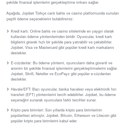
şekilde finansal işlemlerini gerçekleştirme imkanı sağlar.
Aşağıda, Jojobet Türkçe canlı bahis ve casino platformunda sunulan
çeşitli ödeme seçeneklerini bulabilirsiniz:
Kredi kartı: Online bahis ve casino sitelerinde en yaygın olarak
kullanılan ödeme yöntemlerinden biridir. Oyuncular, kredi kartı
bilgilerini girerek hızlı bir şekilde para yatırabilir ve çekebilirler.
Jojobet, Visa ve Mastercard gibi popüler kredi kartı markalarını
destekler.
E-cüzdanlar: Bu ödeme yöntemi, oyuncuların daha güvenli ve
anonim bir şekilde finansal işlemlerini gerçekleştirmelerini sağlar.
Jojobet, Skrill, Neteller ve EcoPayz gibi popüler e-cüzdanları
destekler.
Havale/EFT: Bazı oyuncular, banka havalesi veya elektronik fon
transferi (EFT) yöntemlerini tercih edebilirler. Jojobet, bu ödeme
seçeneğini sunarak oyunculara farklı tercihler sunar.
Kripto para birimleri: Son yıllarda kripto para birimlerinin
popülaritesi artmıştır. Jojobet, Bitcoin, Ethereum ve Litecoin gibi
popüler kripto para birimlerini kabul eder.