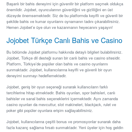
Başarılı bir bahis deneyimi için güvenilir bir platform seçmek oldukça
önemlidir. Jojobet, oyuncularının güvenliğini ve gizliliğini en üst
düzeyde önemsemektedir. Siz de bu platformda keyifli ve güvenli bir
şekilde bahis ve kumar oyunlarını oynamanın tadını çıkarabilirsiniz.
Hemen Jojobet’e üye olun ve kazanmanın heyecanını yaşayın!
Jojobet Türkçe Canlı Bahis ve Casino
Bu bölümde Jojobet platformu hakkında detaylı bilgileri bulabilirsiniz.
Jojobet, Türkçe dil desteği sunan bir canlı bahis ve casino sitesidir.
Platform, Türkiye’de popüler olan bahis ve casino oyunlarını
sunmaktadır. Jojobet, kullanıcılarına keyifli ve güvenli bir oyun
deneyimi sunmayı hedeflemektedir.
Jojobet, geniş bir oyun seçeneği sunarak kullanıcıların farklı
tercihlerine hitap etmektedir. Bahis oyunları, spor bahisleri, canlı
bahisler ve sanal bahis seçeneklerini içermektedir. Aynı zamanda
casino oyunları da mevcuttur, slot makineleri, blackjack, rulet ve
poker gibi popüler oyunlara erişim sağlayabilirsiniz.
Jojobet, kullanıcılarına çeşitli bonus ve promosyonlar sunarak daha
fazla kazanç sağlama fırsatı sunmaktadır. Yeni üyeler için hoş geldin