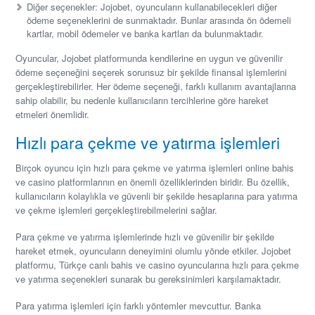
Diğer seçenekler: Jojobet, oyuncuların kullanabilecekleri diğer
ödeme seçeneklerini de sunmaktadır. Bunlar arasında ön ödemeli
kartlar, mobil ödemeler ve banka kartları da bulunmaktadır.
Oyuncular, Jojobet platformunda kendilerine en uygun ve güvenilir
ödeme seçeneğini seçerek sorunsuz bir şekilde finansal işlemlerini
gerçekleştirebilirler. Her ödeme seçeneği, farklı kullanım avantajlarına
sahip olabilir, bu nedenle kullanıcıların tercihlerine göre hareket
etmeleri önemlidir.
Hızlı para çekme ve yatırma işlemleri
Birçok oyuncu için hızlı para çekme ve yatırma işlemleri online bahis
ve casino platformlarının en önemli özelliklerinden biridir. Bu özellik,
kullanıcıların kolaylıkla ve güvenli bir şekilde hesaplarına para yatırma
ve çekme işlemleri gerçekleştirebilmelerini sağlar.
Para çekme ve yatırma işlemlerinde hızlı ve güvenilir bir şekilde
hareket etmek, oyuncuların deneyimini olumlu yönde etkiler. Jojobet
platformu, Türkçe canlı bahis ve casino oyuncularına hızlı para çekme
ve yatırma seçenekleri sunarak bu gereksinimleri karşılamaktadır.
Para yatırma işlemleri için farklı yöntemler mevcuttur. Banka