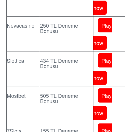
now
Nevacasino
250 TL Deneme
Play
Bonusu
now
Slottica
434 TL Deneme
Play
Bonusu
now
Mostbet
505 TL Deneme
Play
Bonusu
now
7Slots
155 TL Deneme
Play