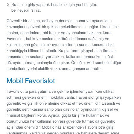
Bu maile giriş yaparak hesabınız için yeni bir şifre
belirleyebilirsiniz.
Güvenilir bir casino, adil oyun deneyimi sunar ve oyuncuların
kazançlarını güvenli bir şekilde çekebilmelerini sağlar. Lisanslı bir
casino, denetimlere tabi tutulur ve oyuncuların haklarını korur.
Favorislot, bahis ve casino sektöründe itibarını sağlamış ve
kullanıcılarına güvenilir bir oyun platformu sunma konusundaki
kararlılığıyla bilinen bir sitedir. Bu platform, şikayet alan firmalar
arasında son sıralarda yer alırken, kullanıcı memnuniyetini üst
düzeyde tutma çabalarıyla öne çıkar. Örneğin, wild semboller diğer
sembollerin yerini alabilir ve kazanma şansını artırabilir.
Mobil Favorislot
Favorislot’ta para yatırma ve çekme işlemleri yapılırken dikkat
edilmesi gereken önemli noktalar vardır. Favori slot girişi yaparken
güvenlik ve gizlilik önlemlerine dikkat etmek önemlidir. Lisanslı ve
güvenlik sertifikasına sahip olan casinolar, oyuncuların kişisel ve
finansal bilgilerini korur. Ayrıca, güçlü bir şifre kullanmak ve
oturumunuzu her kullanım sonrası güvende tutmak da güvenlik
açısından önemlidir. Mobil cihazlar üzerinden Favorislot’a giriş
yaptığınızda, kaldığınız yerden oyunlara ve bahislere devam etme