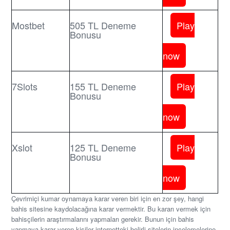
Mostbet
505 TL Deneme
Play
Bonusu
now
7Slots
155 TL Deneme
Play
Bonusu
now
Xslot
125 TL Deneme
Play
Bonusu
now
Çevrimiçi kumar oynamaya karar veren biri için en zor şey, hangi
bahis sitesine kaydolacağına karar vermektir. Bu kararı vermek için
bahisçilerin araştırmalarını yapmaları gerekir. Bunun için bahis
yapmaya karar veren kişiler internetteki belirli sitelerin incelemelerine