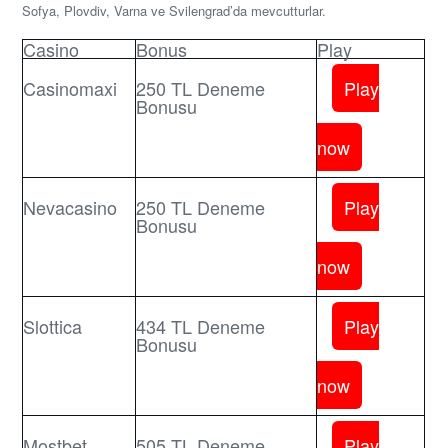
Sofya, Plovdiv, Varna ve Svilengrad’da mevcutturlar.
Casino
Bonus
Play
Casinomaxi
250 TL Deneme
Play
Bonusu
now
Nevacasino
250 TL Deneme
Play
Bonusu
now
Slottica
434 TL Deneme
Play
Bonusu
now
Mostbet
505 TL Deneme
Play