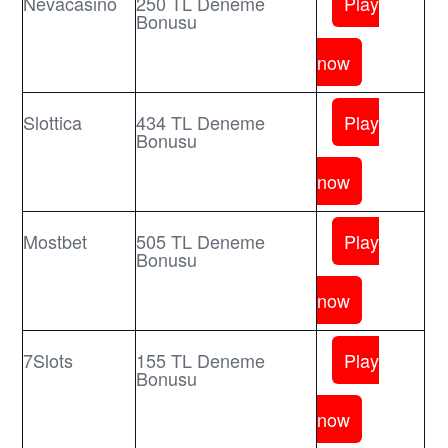
Nevacasino
250 TL Deneme
Play
Bonusu
now
Slottica
434 TL Deneme
Play
Bonusu
now
Mostbet
505 TL Deneme
Play
Bonusu
now
7Slots
155 TL Deneme
Play
Bonusu
now