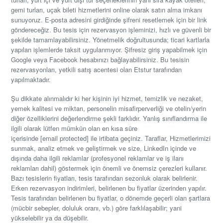
gemi turları, uçak bileti hizmetlerini online olarak satın alma imkanı
sunuyoruz. E-posta adresini girdiğinde şifreni resetlemek için bir link
göndereceğiz. Bu tesis için rezervasyon işleminizi, hızlı ve güvenli bir
şekilde tamamlayabilirsiniz. Yönetmelik doğrultusunda; ticari kartlarla
yapılan işlemlerde taksit uygulanmıyor. Şifresiz giriş yapabilmek için
Google veya Facebook hesabınızı bağlayabilirsiniz. Bu tesisin
rezervasyonları, yetkili satış acentesi olan Etstur tarafından
yapılmaktadır.
Şu dikkate alınmalıdır ki her kişinin iyi hizmet, temizlik ve nezaket,
yemek kalitesi ve miktarı, personelin misafirperverliği ve otelin/yerin
diğer özelliklerini değerlendirme şekli farklıdır. Yanlış sınıflandırma ile
ilgili olarak lütfen mümkün olan en kısa süre
içerisinde [email protected] ile irtibata geçiniz. Taraflar, Hizmetlerimizi
sunmak, analiz etmek ve geliştirmek ve size, LinkedIn içinde ve
dışında daha ilgili reklamlar (profesyonel reklamlar ve iş ilanı
reklamları dahil) göstermek için önemli ve önemsiz çerezleri kullanır.
Bazı tesislerin fiyatları, tesis tarafından sezonluk olarak belirlenir.
Erken rezervasyon indirimleri, belirlenen bu fiyatlar üzerinden yapılır.
Tesis tarafından belirlenen bu fiyatlar, o dönemde geçerli olan şartlara
(mücbir sebepler, doluluk oranı, vb.) göre farklılaşabilir; yani
yükselebilir ya da düşebilir.