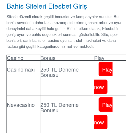
Bahis Siteleri Efesbet Giriş
Sitede düzenli olarak çeşitli bonuslar ve kampanyalar sunulur. Bu,
bahis severlerin daha fazla kazanç elde etme şansını artırır ve oyun
deneyimini daha keyifli hale getirir. Birinci etken olarak, Efesbet’in
geniş oyun ve bahis seçenekleri sunması gösterilebilir. Site, spor
bahisleri, canlı bahisler, casino oyunları, slot makineleri ve daha
fazlası gibi çeşitli kategorilerde hizmet vermektedir.
Casino
Bonus
Play
Casinomaxi
250 TL Deneme
Play
Bonusu
now
Nevacasino
250 TL Deneme
Play
Bonusu
now