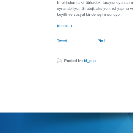
Birbirinden farklı türlerdeki tarayıcı oyunlar
oynanabiliyor. Strateji, aksiyon, rol yapma v
keyifli ve sosyal bir deneyim sunuyor.
(more…)
Tweet
Pin It
Posted in:
bt_sep