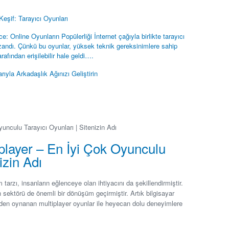
Keşif: Tarayıcı Oyunları
e: Online Oyunların Popülerliği İnternet çağıyla birlikte tarayıcı
azandı. Çünkü bu oyunlar, yüksek teknik gereksinimlere sahip
arafından erişilebilir hale geldi….
yla Arkadaşlık Ağınızı Geliştirin
yunculu Tarayıcı Oyunları | Sitenizin Adı
iplayer – En İyi Çok Oyunculu
izin Adı
tarzı, insanların eğlenceye olan ihtiyacını da şekillendirmiştir.
un sektörü de önemli bir dönüşüm geçirmiştir. Artık bilgisayar
den oynanan multiplayer oyunlar ile heyecan dolu deneyimlere