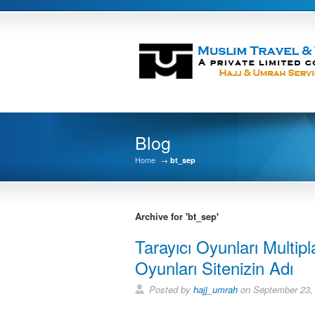
Blog
Home
→
bt_sep
Archive for 'bt_sep'
Tarayıcı Oyunları Multip
Oyunları Sitenizin Adı
Posted by
hajj_umrah
on September 23,