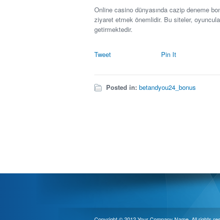
Online casino dünyasında cazip deneme bon
ziyaret etmek önemlidir. Bu siteler, oyuncular
getirmektedir.
Tweet
Pin It
Posted in:
betandyou24_bonus
Copyright © 2012 Your Company Name. All rights re