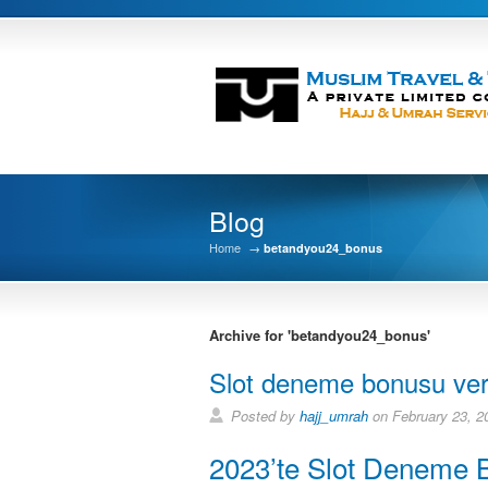
Blog
Home
→
betandyou24_bonus
Archive for 'betandyou24_bonus'
Slot deneme bonusu ver
Posted by
hajj_umrah
on February 23, 2
2023’te Slot Deneme B