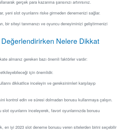
lanarak gerçek para kazanma şansınızı artırırsınız.
r, yeni slot oyunlarını riske girmeden denemenizi sağlar.
rı, bir siteyi tanımanızı ve oyuncu deneyiminizi geliştirmenizi
 Değerlendirirken Nelere Dikkat
kate almanız gereken bazı önemli faktörler vardır:
tkileyebileceği için önemlidir.
larını dikkatlice inceleyin ve gereksinimleri karşılayıp
esini kontrol edin ve süresi dolmadan bonusu kullanmaya çalışın.
slot oyunlarını inceleyerek, favori oyunlarınızda bonusu
k, en iyi 2023 slot deneme bonusu veren sitelerden birini seçebilir