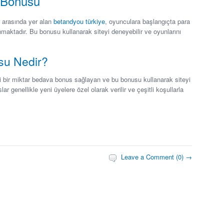
 Bonusu
 arasında yer alan
betandyou türkiye
, oyunculara başlangıçta para
aktadır. Bu bonusu kullanarak siteyi deneyebilir ve oyunlarını
su Nedir?
i bir miktar bedava bonus sağlayan ve bu bonusu kullanarak siteyi
ar genellikle yeni üyelere özel olarak verilir ve çeşitli koşullarla
Leave a Comment (0) →