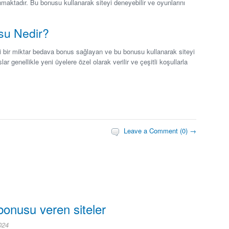
aktadır. Bu bonusu kullanarak siteyi deneyebilir ve oyunlarını
su Nedir?
i bir miktar bedava bonus sağlayan ve bu bonusu kullanarak siteyi
ar genellikle yeni üyelere özel olarak verilir ve çeşitli koşullarla
Leave a Comment (0) →
bonusu veren siteler
024