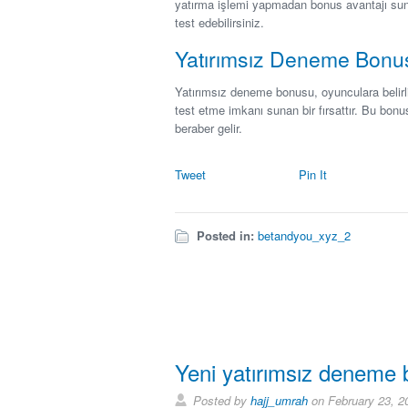
yatırma işlemi yapmadan bonus avantajı sunm
test edebilirsiniz.
Yatırımsız Deneme Bonu
Yatırımsız deneme bonusu, oyunculara belirl
test etme imkanı sunan bir fırsattır. Bu bonusl
beraber gelir.
Tweet
Pin It
Posted in:
betandyou_xyz_2
Yeni yatırımsız deneme 
Posted by
hajj_umrah
on February 23, 2