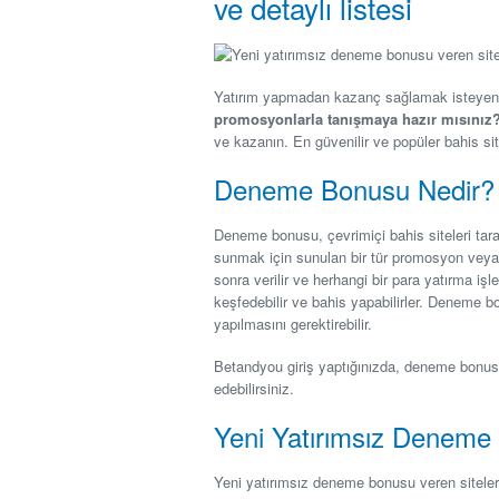
ve detaylı listesi
Yatırım yapmadan kazanç sağlamak isteyenler
promosyonlarla tanışmaya hazır mısınız
ve kazanın. En güvenilir ve popüler bahis sit
Deneme Bonusu Nedir?
Deneme bonusu, çevrimiçi bahis siteleri tara
sunmak için sunulan bir tür promosyon veya
sonra verilir ve herhangi bir para yatırma i
keşfedebilir ve bahis yapabilirler. Deneme bon
yapılmasını gerektirebilir.
Betandyou giriş yaptığınızda, deneme bonusu 
edebilirsiniz.
Yeni Yatırımsız Deneme
Yeni yatırımsız deneme bonusu veren siteler