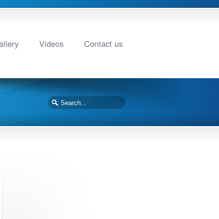
llery
Videos
Contact us