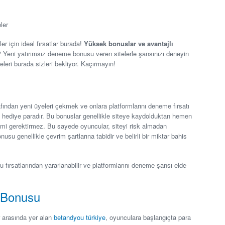
 için ideal fırsatlar burada!
Yüksek bonuslar ve avantajlı
?
Yeni yatırımsız deneme bonusu veren sitelerle şansınızı deneyin
eleri burada sizleri bekliyor. Kaçırmayın!
fından yeni üyeleri çekmek ve onlara platformlarını deneme fırsatı
 hediye paradır. Bu bonuslar genellikle siteye kaydolduktan hemen
şlemi gerektirmez. Bu sayede oyuncular, siteyi risk almadan
usu genellikle çevrim şartlarına tabidir ve belirli bir miktar bahis
fırsatlarından yararlanabilir ve platformlarını deneme şansı elde
 Bonusu
 arasında yer alan
betandyou türkiye
, oyunculara başlangıçta para