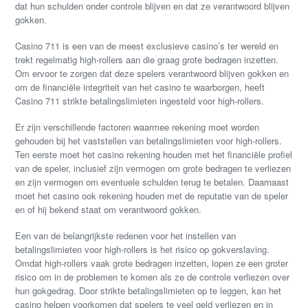
dat hun schulden onder controle blijven en dat ze verantwoord blijven
gokken.
Casino 711 is een van de meest exclusieve casino’s ter wereld en
trekt regelmatig high-rollers aan die graag grote bedragen inzetten.
Om ervoor te zorgen dat deze spelers verantwoord blijven gokken en
om de financiële integriteit van het casino te waarborgen, heeft
Casino 711 strikte betalingslimieten ingesteld voor high-rollers.
Er zijn verschillende factoren waarmee rekening moet worden
gehouden bij het vaststellen van betalingslimieten voor high-rollers.
Ten eerste moet het casino rekening houden met het financiële profiel
van de speler, inclusief zijn vermogen om grote bedragen te verliezen
en zijn vermogen om eventuele schulden terug te betalen. Daarnaast
moet het casino ook rekening houden met de reputatie van de speler
en of hij bekend staat om verantwoord gokken.
Een van de belangrijkste redenen voor het instellen van
betalingslimieten voor high-rollers is het risico op gokverslaving.
Omdat high-rollers vaak grote bedragen inzetten, lopen ze een groter
risico om in de problemen te komen als ze de controle verliezen over
hun gokgedrag. Door strikte betalingslimieten op te leggen, kan het
casino helpen voorkomen dat spelers te veel geld verliezen en in