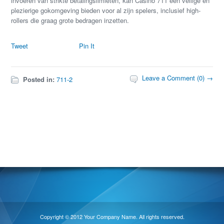
invoeren van strikte betalingslimieten, kan Casino 711 een veilige en
plezierige gokomgeving bieden voor al zijn spelers, inclusief high-
rollers die graag grote bedragen inzetten.
Tweet
Pin It
Leave a Comment (0) →
Posted in:
711-2
Copyright © 2012 Your Company Name. All rights reserved.