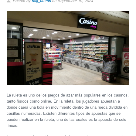
Posted by
hajj_umrah
on September 19, 2024
La ruleta es uno de los juegos de azar más populares en los casinos,
tanto físicos como online. En la ruleta, los jugadores apuestan a
dónde caerá una bola en movimiento dentro de una rueda dividida en
casillas numeradas. Existen diferentes tipos de apuestas que se
pueden realizar en la ruleta, una de las cuales es la apuesta de seis
líneas.