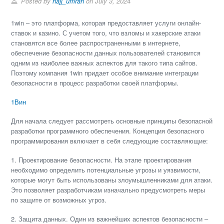
Posted by
hajj_umrah
on July 3, 2024
1win – это платформа, которая предоставляет услуги онлайн-
ставок и казино. С учетом того, что взломы и хакерские атаки
становятся все более распространенными в интернете,
обеспечение безопасности данных пользователей становится
одним из наиболее важных аспектов для такого типа сайтов.
Поэтому компания 1win придает особое внимание интеграции
безопасности в процесс разработки своей платформы.
1Вин
Для начала следует рассмотреть основные принципы безопасной
разработки программного обеспечения. Концепция безопасного
программирования включает в себя следующие составляющие:
1. Проектирование безопасности. На этапе проектирования
необходимо определить потенциальные угрозы и уязвимости,
которые могут быть использованы злоумышленниками для атаки.
Это позволяет разработчикам изначально предусмотреть меры
по защите от возможных угроз.
2. Защита данных. Один из важнейших аспектов безопасности –