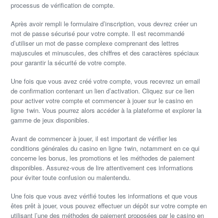
processus de vérification de compte.
Après avoir rempli le formulaire d’inscription, vous devrez créer un
mot de passe sécurisé pour votre compte. Il est recommandé
d’utiliser un mot de passe complexe comprenant des lettres
majuscules et minuscules, des chiffres et des caractères spéciaux
pour garantir la sécurité de votre compte.
Une fois que vous avez créé votre compte, vous recevrez un email
de confirmation contenant un lien d’activation. Cliquez sur ce lien
pour activer votre compte et commencer à jouer sur le casino en
ligne 1win. Vous pourrez alors accéder à la plateforme et explorer la
gamme de jeux disponibles.
Avant de commencer à jouer, il est important de vérifier les
conditions générales du casino en ligne 1win, notamment en ce qui
concerne les bonus, les promotions et les méthodes de paiement
disponibles. Assurez-vous de lire attentivement ces informations
pour éviter toute confusion ou malentendu.
Une fois que vous avez vérifié toutes les informations et que vous
êtes prêt à jouer, vous pouvez effectuer un dépôt sur votre compte en
utilisant l’une des méthodes de paiement proposées par le casino en