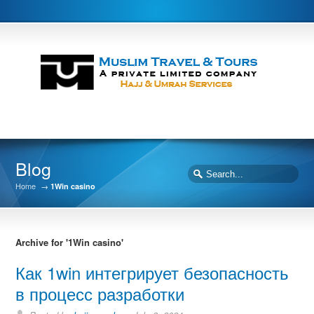
Blog
Home
→
1Win casino
Archive for '1Win casino'
Как 1win интегрирует безопасность
в процесс разработки