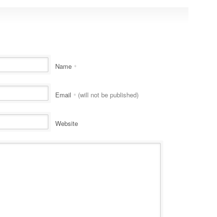
Name
*
Email
(will not be published)
*
Website