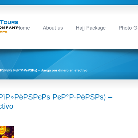
Home
About us
Hajj Package
Photo Ga
ёРЅРєРѕ РєР°Р·РёРЅРѕ) – Juega por dinero en efectivo
o (РїР»РёРЅРєРѕ РєР°Р·РёРЅРѕ) –
ctivo