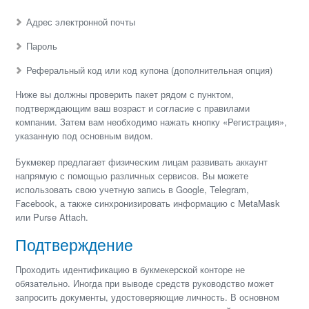
Адрес электронной почты
Пароль
Реферальный код или код купона (дополнительная опция)
Ниже вы должны проверить пакет рядом с пунктом,
подтверждающим ваш возраст и согласие с правилами
компании. Затем вам необходимо нажать кнопку «Регистрация»,
указанную под основным видом.
Букмекер предлагает физическим лицам развивать аккаунт
напрямую с помощью различных сервисов. Вы можете
использовать свою учетную запись в Google, Telegram,
Facebook, а также синхронизировать информацию с MetaMask
или Purse Attach.
Подтверждение
Проходить идентификацию в букмекерской конторе не
обязательно. Иногда при выводе средств руководство может
запросить документы, удостоверяющие личность. В основном