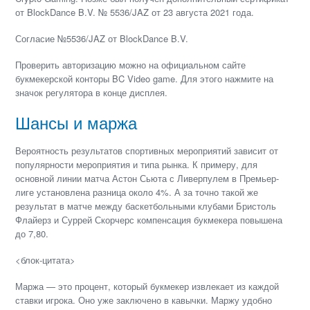
от BlockDance B.V. № 5536/JAZ от 23 августа 2021 года.
Согласие №5536/JAZ от BlockDance B.V.
Проверить авторизацию можно на официальном сайте
букмекерской конторы BC Video game. Для этого нажмите на
значок регулятора в конце дисплея.
Шансы и маржа
Вероятность результатов спортивных мероприятий зависит от
популярности мероприятия и типа рынка. К примеру, для
основной линии матча Астон Сьюта с Ливерпулем в Премьер-
лиге установлена ​​разница около 4%. А за точно такой же
результат в матче между баскетбольными клубами Бристоль
Флайерз и Суррей Скорчерс компенсация букмекера повышена
до 7,80.
<блок-цитата>
Маржа — это процент, который букмекер извлекает из каждой
ставки игрока. Оно уже заключено в кавычки. Маржу удобно