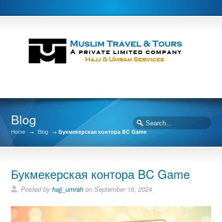
Blog
Home
→
Blog
→
Букмекерская контора BC Game
Букмекерская контора BC Game
Posted by
hajj_umrah
on September 16, 2024