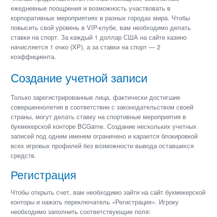
ежедневные поощрения и возможность участвовать в
корпоративных мероприятиях в разных городах мира. Чтобы
повысить свой уровень в VIP-клубе, вам необходимо делать
ставки на спорт. За каждый 1 доллар США на сайте казино
начисляется 1 очко (XP), а за ставки на спорт — 2
коэффициента.
Создание учетной записи
Только зарегистрированные лица, фактически достигшие
совершеннолетия в соответствии с законодательством своей
страны, могут делать ставку на спортивные мероприятия в
букмекерской конторе BCGame. Создание нескольких учетных
записей под одним именем ограничено и карается блокировкой
всех игровых профилей без возможности вывода оставшихся
средств.
Регистрация
Чтобы открыть счет, вам необходимо зайти на сайт букмекерской
конторы и нажать переключатель «Регистрация». Игроку
необходимо заполнить соответствующие поля: