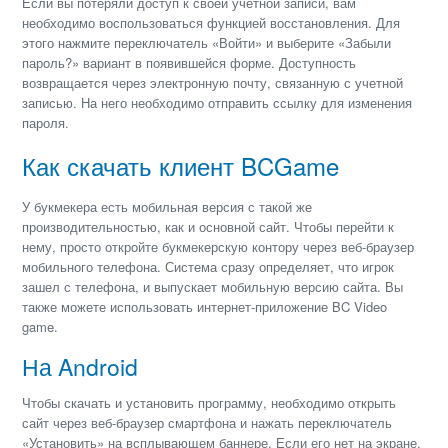
Если вы потеряли доступ к своей учетной записи, вам
необходимо воспользоваться функцией восстановления. Для
этого нажмите переключатель «Войти» и выберите «Забыли
пароль?» вариант в появившейся форме. Доступность
возвращается через электронную почту, связанную с учетной
записью. На него необходимо отправить ссылку для изменения
пароля.
Как скачать клиент BCGame
У букмекера есть мобильная версия с такой же
производительностью, как и основной сайт. Чтобы перейти к
нему, просто откройте букмекерскую контору через веб-браузер
мобильного телефона. Система сразу определяет, что игрок
зашел с телефона, и выпускает мобильную версию сайта. Вы
также можете использовать интернет-приложение BC Video
game.
На Android
Чтобы скачать и установить программу, необходимо открыть
сайт через веб-браузер смартфона и нажать переключатель
«Установить» на всплывающем баннере. Если его нет на экране,