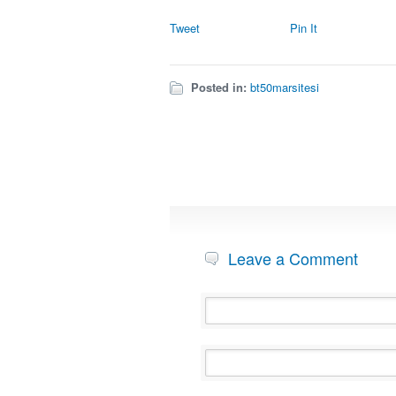
Tweet
Pin It
Posted in:
bt50marsitesi
Leave a Comment