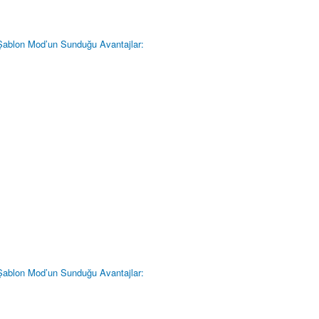
 Şablon Mod’un Sunduğu Avantajlar:
 Şablon Mod’un Sunduğu Avantajlar: