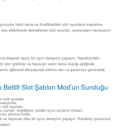
yuncular farklı tema ve özelliklerdeki slot oyunlarını keşfetme
ci ses efektleriyle desteklenen slot oyunları, oyuncuların heyecanını
arına erişerek eşsiz bir oyun deneyimi yaşayın. Hayalinizdeki
öz alıcı grafikler ve heyecan verici tema müziği eşliğinde
rının eğlenceli dünyasında yerinizi alın ve şansınıza güvenerek
 Bettilt Slot Şablon Mod’un Sunduğu
 slot oyunları.
imasyonlar.
ı slot oyunları.
niz zaman, istediğiniz yerden oyun oynama imkanı.
zı artırma fırsatı.
çlı ve heyecan dolu bir oyun deneyimi yaşayın. Kendinizi şansınıza
atılın!