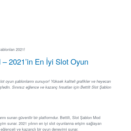
ablonları 2021!
d – 2021’in En İyi Slot Oyun
slot oyun şablonlarını sunuyor! Yüksek kaliteli grafikler ve heyecan
eşfedin. Sınırsız eğlence ve kazanç fırsatları için Bettilt Slot Şablon
rını sunan güvenilir bir platformdur. Bettilt, Slot Şablon Mod
im sunar. 2021 yılının en iyi slot oyunlarına erişim sağlayan
ile eğlenceli ve kazançlı bir oyun deneyimi sunar.