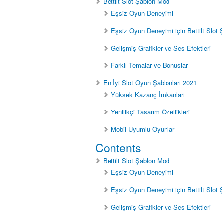
Bettilt Slot Şablon Mod
Eşsiz Oyun Deneyimi
Eşsiz Oyun Deneyimi için Bettilt Slot
Gelişmiş Grafikler ve Ses Efektleri
Farklı Temalar ve Bonuslar
En İyi Slot Oyun Şablonları 2021
Yüksek Kazanç İmkanları
Yenilikçi Tasarım Özellikleri
Mobil Uyumlu Oyunlar
Contents
Bettilt Slot Şablon Mod
Eşsiz Oyun Deneyimi
Eşsiz Oyun Deneyimi için Bettilt Slot
Gelişmiş Grafikler ve Ses Efektleri