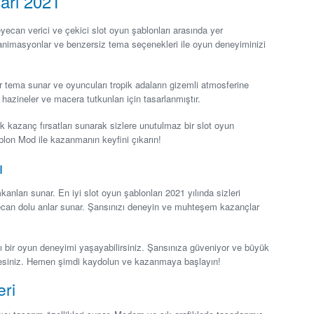
ları 2021
eyecan verici ve çekici slot oyun şablonları arasında yer
cı animasyonlar ve benzersiz tema seçenekleri ile oyun deneyiminizi
r tema sunar ve oyuncuları tropik adaların gizemli atmosferine
 hazineler ve macera tutkunları için tasarlanmıştır.
k kazanç fırsatları sunarak sizlere unutulmaz bir slot oyun
blon Mod ile kazanmanın keyfini çıkarın!
ı
anları sunar. En iyi slot oyun şablonları 2021 yılında sizleri
yecan dolu anlar sunar. Şansınızı deneyin ve muhteşem kazançlar
lı bir oyun deneyimi yaşayabilirsiniz. Şansınıza güveniyor ve büyük
tesiniz. Hemen şimdi kaydolun ve kazanmaya başlayın!
eri