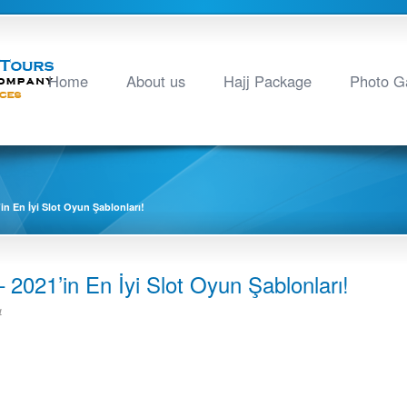
Home
About us
Hajj Package
Photo Ga
in En İyi Slot Oyun Şablonları!
– 2021’in En İyi Slot Oyun Şablonları!
4