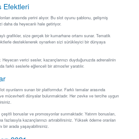
 Efektleri
lonları arasında yerini alıyor. Bu slot oyunu şablonu, gelişmiş
zi daha da heyecanlı hale getiriyor.
aylı grafikler, size gerçek bir kumarhane ortamı sunar. Tematik
fektlerle desteklenerek oynarken sizi sürükleyici bir dünyaya
. Heyecan verici sesler, kazançlarınızı duyduğunuzda adrenalinin
farklı seslerle eğlenceli bir atmosfer yaratılır.
ar
lot oyunlarını sunan bir platformdur. Farklı temalar arasında
 ve mücevherli dünyalar bulunmaktadır. Her zevke ve tercihe uygun
rsiniz.
 çeşitli bonuslar ve promosyonlar sunmaktadır. Yatırım bonusları,
 fazlasıyla kazançlarınızı artırabilirsiniz. Yüksek ödeme oranları
 bir arada yaşayabilirsiniz.