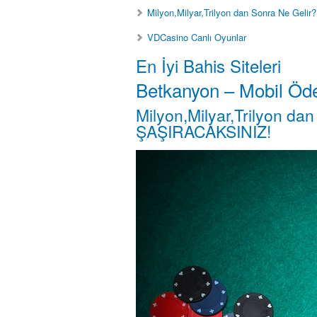
Milyon,Milyar,Trilyon dan Sonra Ne Ge
VDCasino Canlı Oyunlar
En İyi Bahis Siteleri
Betkanyon – Mobil Öde
Milyon,Milyar,Trilyon d
ŞAŞIRACAKSINIZ!