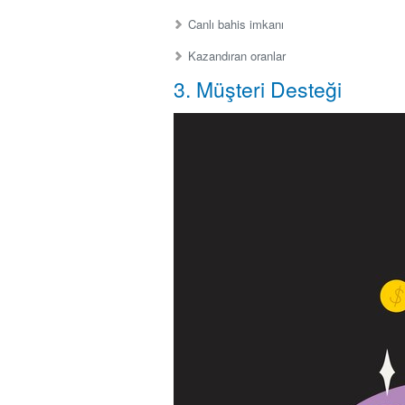
Canlı bahis imkanı
Kazandıran oranlar
3. Müşteri Desteği