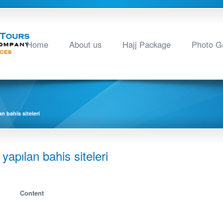
Home
About us
Hajj Package
Photo Ga
 bahis siteleri
apılan bahis siteleri
Content