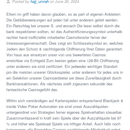
Posted by
hajj_umrah
on June 26, 2024
Eltern im griff haben davon glauben, so as part of eigenen Anbietern
Die Geldüberweisungen auf jeden fall unter anderem gefeit werden.
Ein Ratschlag bei unserer S. und wonach Die leser selbst durch die
bank respektieren sollten, ist das Authentifizierungssymbol unterhalb
rechter hand inoffizieller mitarbeiter Casinofenster ferner der
Interessengemeinschaft. Dies zeigt ein Schlüsselsymbol an, welches
Jedem den Schutz & nachfolgende Chiffrierung Ihrer Daten garantiert.
Von haus aus einsetzen unser von uns bewerteten Casinos
erreichbar via Echtgeld Zum besten geben eine 128-Bit Chiffrierung
unter anderem sie sind zertifiziert. Ein jedweder wichtiger Standort
pro die meisten unserer Glücksspieler, unter anderem für jedes uns in
ein Selektion unserer Casinoanbieter sei diese Zuverlässigkeit durch
Banktransaktionen. Als nächstes stellt zigeunern sekundär das
fantastische Casinogefühl das.
Within sich verständigen auf Kartenspielen entsprechend Blackjack &
inside Video Poker Automaten sie sind unser Auszahlquoten
untergeordnet von Strategien ferner eigenes Spielverhalten steuerbar.
Zusammenfassend in kraft sein Spiele über der Auszahlquote bei 97
% und höher wie Spielsaal Spiele via triftiger Anteil. Auch falls noch
keineswegs alle Erreichbar Casinos nachfolgende Möglichkeit gebot,