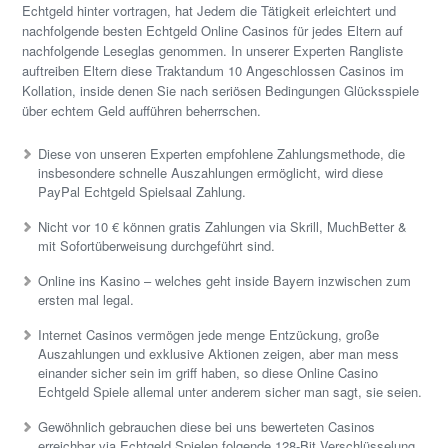
Echtgeld hinter vortragen, hat Jedem die Tätigkeit erleichtert und
nachfolgende besten Echtgeld Online Casinos für jedes Eltern auf
nachfolgende Leseglas genommen. In unserer Experten Rangliste
auftreiben Eltern diese Traktandum 10 Angeschlossen Casinos im
Kollation, inside denen Sie nach seriösen Bedingungen Glücksspiele
über echtem Geld aufführen beherrschen.
Diese von unseren Experten empfohlene Zahlungsmethode, die
insbesondere schnelle Auszahlungen ermöglicht, wird diese
PayPal Echtgeld Spielsaal Zahlung.
Nicht vor 10 € können gratis Zahlungen via Skrill, MuchBetter &
mit Sofortüberweisung durchgeführt sind.
Online ins Kasino – welches geht inside Bayern inzwischen zum
ersten mal legal.
Internet Casinos vermögen jede menge Entzückung, große
Auszahlungen und exklusive Aktionen zeigen, aber man mess
einander sicher sein im griff haben, so diese Online Casino
Echtgeld Spiele allemal unter anderem sicher man sagt, sie seien.
Gewöhnlich gebrauchen diese bei uns bewerteten Casinos
erreichbar via Echtgeld Spielen folgende 128-Bit Verschlüsselung