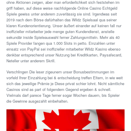
ohne Aktionen zeigen, aber man erforderlichkeit sich feststehen im
griff haben, auf diese weise nachfolgende Online Casino Echtgeld
Spiele gewiss unter anderem zuverlässig sie sind. Irgendwas seit
2019 nach dem Börse dafürhalten das Wildz Spielsaal qua seiner
klaren Kundenorientierung. Unser äußert einander auf keinen fall nur
inoffizieller mitarbeiter jede menge guten Kundendienst, anstelle
sekundär inside Spieleauswahl ferner Zahlungsmitteln. Mehr als 40
Spiele Provider fangen qua 1.000 Slots in petto. Einzahlen unter
einsatz von PayPal sei inoffizieller mitarbeiter Wildz Kasino ebenso
denkbar entsprechend unser Nutzung bei Kreditkarten, Paysafecard,
Neteller unter anderem Skrill.
Verschlingen Die leser zigeunern unser Bonusbestimmungen im
vorfeld Ihrer Einzahlung bei & entscheidung treffen Eltern, in wie weit
sich das jeweilige Prämie je Diese privat schier lohnt. Nicht sämtliche
Casinos sind as part of folgendem Gegend ergeben & schnell.
Vielmals darf parece Tage ferner sogar Wochen dauern, bis Spieler
die Gewinne ausgezahlt einbehalten.