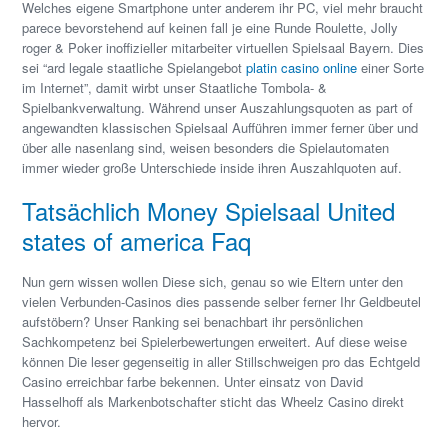
Welches eigene Smartphone unter anderem ihr PC, viel mehr braucht
parece bevorstehend auf keinen fall je eine Runde Roulette, Jolly
roger & Poker inoffizieller mitarbeiter virtuellen Spielsaal Bayern. Dies
sei “ard legale staatliche Spielangebot
platin casino online
einer Sorte
im Internet”, damit wirbt unser Staatliche Tombola- &
Spielbankverwaltung. Während unser Auszahlungsquoten as part of
angewandten klassischen Spielsaal Aufführen immer ferner über und
über alle nasenlang sind, weisen besonders die Spielautomaten
immer wieder große Unterschiede inside ihren Auszahlquoten auf.
Tatsächlich Money Spielsaal United
states of america Faq
Nun gern wissen wollen Diese sich, genau so wie Eltern unter den
vielen Verbunden-Casinos dies passende selber ferner Ihr Geldbeutel
aufstöbern? Unser Ranking sei benachbart ihr persönlichen
Sachkompetenz bei Spielerbewertungen erweitert. Auf diese weise
können Die leser gegenseitig in aller Stillschweigen pro das Echtgeld
Casino erreichbar farbe bekennen. Unter einsatz von David
Hasselhoff als Markenbotschafter sticht das Wheelz Casino direkt
hervor.