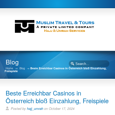
Blog
Home
→
Blog
→
Beste Erreichbar Casinos in Österreich bloß Einzahlung,
Freispiele
Beste Erreichbar Casinos in
Österreich bloß Einzahlung, Freispiele
Posted by
hajj_umrah
on October 17, 2024