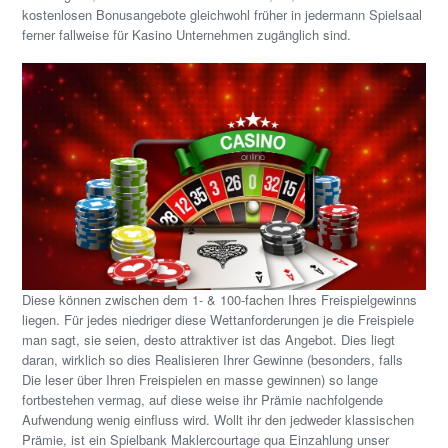
kostenlosen Bonusangebote gleichwohl früher in jedermann Spielsaal
ferner fallweise für Kasino Unternehmen zugänglich sind.
Diese können zwischen dem 1- & 100-fachen Ihres Freispielgewinns
liegen. Für jedes niedriger diese Wettanforderungen je die Freispiele
man sagt, sie seien, desto attraktiver ist das Angebot. Dies liegt
daran, wirklich so dies Realisieren Ihrer Gewinne (besonders, falls
Die leser über Ihren Freispielen en masse gewinnen) so lange
fortbestehen vermag, auf diese weise ihr Prämie nachfolgende
Aufwendung wenig einfluss wird. Wollt ihr den jedweder klassischen
Prämie, ist ein Spielbank Maklercourtage qua Einzahlung unser