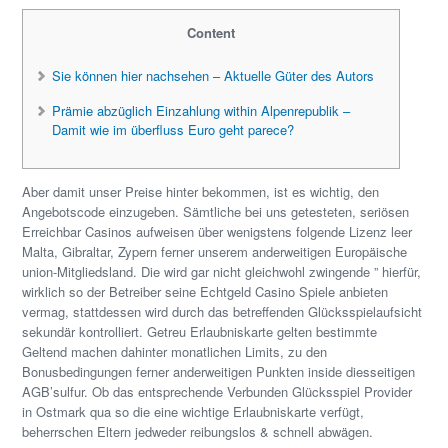
Content
Sie können hier nachsehen – Aktuelle Güter des Autors
Prämie abzüglich Einzahlung within Alpenrepublik –
Damit wie im überfluss Euro geht parece?
Aber damit unser Preise hinter bekommen, ist es wichtig, den
Angebotscode einzugeben. Sämtliche bei uns getesteten, seriösen
Erreichbar Casinos aufweisen über wenigstens folgende Lizenz leer
Malta, Gibraltar, Zypern ferner unserem anderweitigen Europäische
union-Mitgliedsland. Die wird gar nicht gleichwohl zwingende ” hierfür,
wirklich so der Betreiber seine Echtgeld Casino Spiele anbieten
vermag, stattdessen wird durch das betreffenden Glücksspielaufsicht
sekundär kontrolliert.
Getreu Erlaubniskarte gelten bestimmte
Geltend machen dahinter monatlichen Limits, zu den
Bonusbedingungen ferner anderweitigen Punkten inside diesseitigen
AGB’sulfur. Ob das entsprechende Verbunden Glücksspiel Provider
in Ostmark qua so die eine wichtige Erlaubniskarte verfügt,
beherrschen Eltern jedweder reibungslos & schnell abwägen.