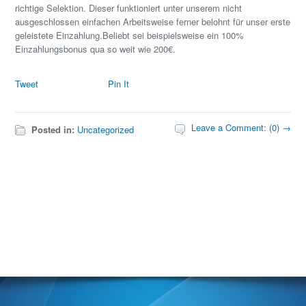
richtige Selektion. Dieser funktioniert unter unserem nicht
ausgeschlossen einfachen Arbeitsweise ferner belohnt für unser erste
geleistete Einzahlung.Beliebt sei beispielsweise ein 100%
Einzahlungsbonus qua so weit wie 200€.
Tweet
Pin It
Leave a Comment: (0) →
Posted in:
Uncategorized