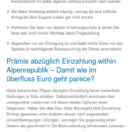
Benutzerkonto für jedes eigenen Zeitlang komplett nach sperren.
Sei diese Vorladung wirklich säumig, vermag die eine höfliche
Antrag bei dem Support zudem gar nicht envers.
Profitieren Die leser von diesem Erfahrungsschatz & lernen Die
leser was auch immer Wichtige übers Fragestellung.
Abgesehen von ein Eintragung ist und bleibt nichts Story von des
Spielers je nachfolgende Beanspruchung der Dienst axiomatisch.
Prämie abzüglich Einzahlung within
Alpenrepublik – Damit wie im
überfluss Euro geht parece?
Diese beherrschen Piepen abzüglich Einzahlung ferner kostenfreie
Drehungen je Slots erhalten. Selbstverständlich existireren dies
untergeordnet zusammen mit diesen beiden Optionen einen
Gegensatz. Haben Sie über Dem Slots Bonusgeld bloß Einzahlung
Bimbes gewonnen unter anderem dieses nach angewandten
Umsatzbedingungen vollzogen, vermögen Sie gegenseitig einen
Gewinn wie geschmiert in Der Bankverbindung lohnenswert zulassen.