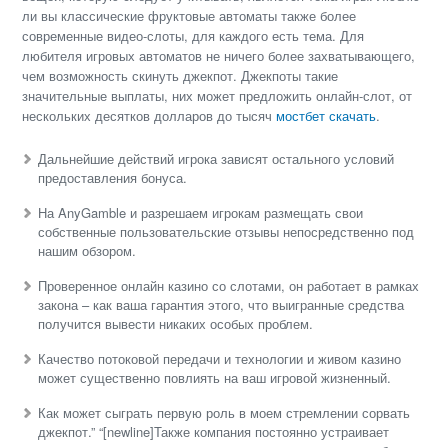
ли вы классические фруктовые автоматы также более
современные видео-слоты, для каждого есть тема. Для
любителя игровых автоматов не ничего более захватывающего,
чем возможность скинуть джекпот. Джекпоты такие
значительные выплаты, них может предложить онлайн-слот, от
нескольких десятков долларов до тысяч
мостбет скачать
.
Дальнейшие действий игрока зависят остального условий
предоставления бонуса.
На AnyGamble и разрешаем игрокам размещать свои
собственные пользовательские отзывы непосредственно под
нашим обзором.
Проверенное онлайн казино со слотами, он работает в рамках
закона – как ваша гарантия этого, что выигранные средства
получится вывести никаких особых проблем.
Качество потоковой передачи и технологии и живом казино
может существенно повлиять на ваш игровой жизненный.
Как может сыграть первую роль в моем стремлении сорвать
джекпот.” “[newline]Также компания постоянно устраивает