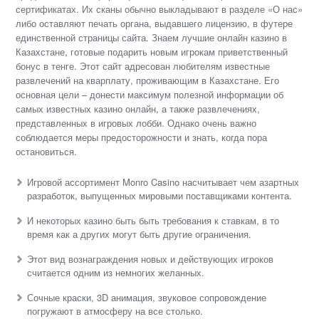
сертификатах. Их сканы обычно выкладывают в разделе «О нас»
либо оставляют печать органа, выдавшего лицензию, в футере
единственной страницы сайта. Знаем лучшие онлайн казино в
Казахстане, готовые подарить новым игрокам приветственный
бонус в тенге. Этот сайт адресован любителям известные
развлечений на кварплату, проживающим в Казахстане. Его
основная цели – донести максимум полезной информации об
самых известных казино онлайн, а также развлечениях,
представленных в игровых лобби. Однако очень важно
соблюдается меры предосторожности и знать, когда пора
остановиться.
Игровой ассортимент Monro Casino насчитывает чем азартных
разработок, выпущенных мировыми поставщиками контента.
И некоторых казино быть быть требования к ставкам, в то
время как а других могут быть другие ограничения.
Этот вид вознаграждения новых и действующих игроков
считается одним из немногих желанных.
Сочные краски, 3D анимация, звуковое сопровождение
погружают в атмосферу на все столько.