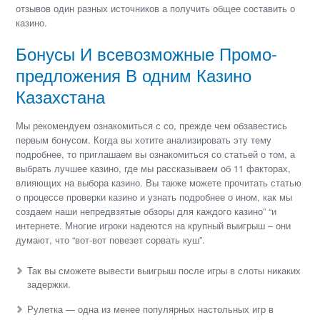
отзывов один разных источников а получить общее составить о
казино.
Бонусы И всевозможные Промо-
предложения В одним Казино
Казахстана
Мы рекомендуем ознакомиться с со, прежде чем обзавестись
первым бонусом. Когда вы хотите анализировать эту тему
подробнее, то приглашаем вы ознакомиться со статьей о том, а
выбрать лучшее казино, где мы рассказываем об 11 факторах,
влияющих на выбора казино. Вы также можете прочитать статью
о процессе проверки казино и узнать подробнее о ином, как мы
создаем наши непредвзятые обзоры для каждого казино” “и
интернете. Многие игроки надеются на крупный выигрыш – они
думают, что “вот-вот повезет сорвать куш”.
Так вы сможете вывести выигрыш после игры в слоты никаких
задержки.
Рулетка — одна из менее популярных настольных игр в