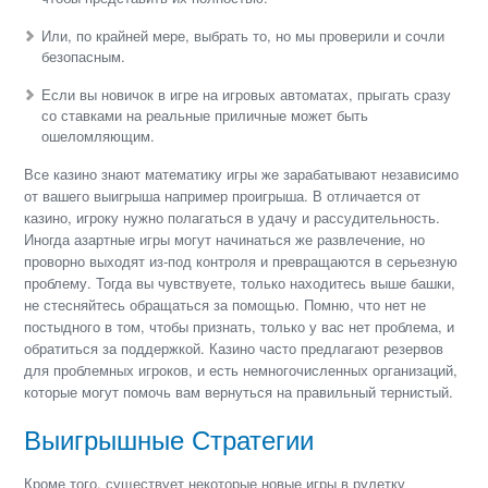
Или, по крайней мере, выбрать то, но мы проверили и сочли
безопасным.
Если вы новичок в игре на игровых автоматах, прыгать сразу
со ставками на реальные приличные может быть
ошеломляющим.
Все казино знают математику игры же зарабатывают независимо
от вашего выигрыша например проигрыша. В отличается от
казино, игроку нужно полагаться в удачу и рассудительность.
Иногда азартные игры могут начинаться же развлечение, но
проворно выходят из-под контроля и превращаются в серьезную
проблему. Тогда вы чувствуете, только находитесь выше башки,
не стесняйтесь обращаться за помощью. Помню, что нет не
постыдного в том, чтобы признать, только у вас нет проблема, и
обратиться за поддержкой. Казино часто предлагают резервов
для проблемных игроков, и есть немногочисленных организаций,
которые могут помочь вам вернуться на правильный тернистый.
Выигрышные Стратегии
Кроме того, существует некоторые новые игры в рулетку