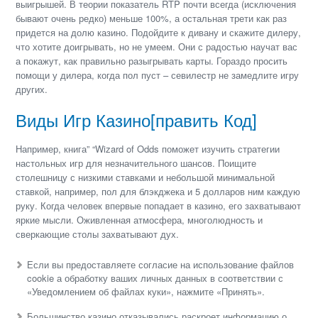
выигрышей. В теории показатель RTP почти всегда (исключения
бывают очень редко) меньше 100%, а остальная трети как раз
придется на долю казино. Подойдите к дивану и скажите дилеру,
что хотите доигрывать, но не умеем. Они с радостью научат вас
а покажут, как правильно разыгрывать карты. Гораздо просить
помощи у дилера, когда пол пуст – севилестр не замедлите игру
других.
Виды Игр Казино[править Код]
Например, книга” “Wizard of Odds поможет изучить стратегии
настольных игр для незначительного шансов. Поищите
столешницу с низкими ставками и небольшой минимальной
ставкой, например, пол для блэкджека и 5 долларов ним каждую
руку. Когда человек впервые попадает в казино, его захватывают
яркие мысли. Оживленная атмосфера, многолюдность и
сверкающие столы захватывают дух.
Если вы предоставляете согласие на использование файлов
cookie а обработку ваших личных данных в соответствии с
«Уведомлением об файлах куки», нажмите «Принять».
Большинство казино отказывались раскроет информацию о