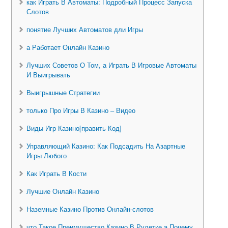
как Играть В Автоматы: Подробный Процесс Запуска
Слотов
понятие Лучших Автоматов дли Игры
а Работает Онлайн Казино
Лучших Советов О Том, а Играть В Игровые Автоматы
И Выигрывать
Выигрышные Стратегии
только Про Игры В Казино – Видео
Виды Игр Казино[править Код]
Управляющий Казино: Как Подсадить На Азартные
Игры Любого
Как Играть В Кости
Лучшие Онлайн Казино
Наземные Казино Против Онлайн-слотов
что Такое Преимущество Казино В Рулетке а Почему