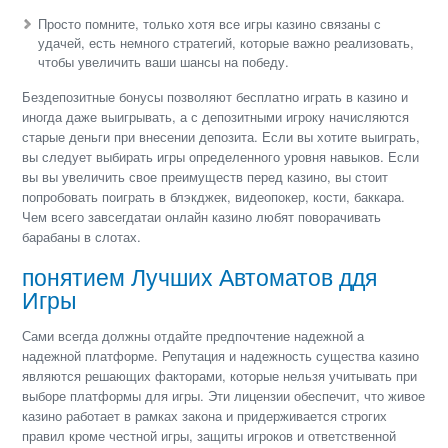
Просто помните, только хотя все игры казино связаны с
удачей, есть немного стратегий, которые важно реализовать,
чтобы увеличить ваши шансы на победу.
Бездепозитные бонусы позволяют бесплатно играть в казино и
иногда даже выигрывать, а с депозитными игроку начисляются
старые деньги при внесении депозита. Если вы хотите выиграть,
вы следует выбирать игры определенного уровня навыков. Если
вы вы увеличить свое преимуществ перед казино, вы стоит
попробовать поиграть в блэкджек, видеопокер, кости, баккара.
Чем всего завсегдатаи онлайн казино любят поворачивать
барабаны в слотах.
понятием Лучших Автоматов ддя
Игры
Сами всегда должны отдайте предпочтение надежной а
надежной платформе. Репутация и надежность существа казино
являются решающих факторами, которые нельзя учитывать при
выборе платформы для игры. Эти лицензии обеспечит, что живое
казино работает в рамках закона и придерживается строгих
правил кроме честной игры, защиты игроков и ответственной