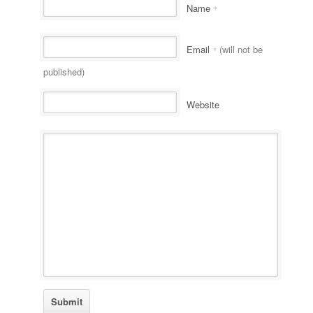
Name
*
Email
(will not be
*
published)
Website