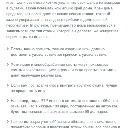
игры. Если севилестр хотите увеличить свои шансы на выигрыш
в рулетку, важен понимать концепцию край дома. Край дома
представляет собой доля от ваших общую ставок, который
казино удерживает в наглядного прибыли в долгосрочной
перспективе. In рулетке, преимущество дома варьироваться в
зависимости ото тип ставки, которой вы делаете, же конкретная
версия игры ты играешь.
Потом, важно помнить, только азартные игры должно
доставлять удовольствие же приносить удовольствие.
Хотя яркие и многобарабанные слоты могут показалась
самыми захватывающими играми, иногда простые автоматы
дают наилучшие результаты.
Если вам посчастливилось выиграть круглую сумма, лучше
не продолжать игру.
Например, тогда RTP игрового автомата составляет 95%, как
означает, что в каждые 100 евро, поставленных на автомате,
будет выплачиваться выигрыш в размере 95 долларов.
При регистрации учетной” “записи обязательно внимательно
прочитайте условия и положения, чтобы понять все правила и