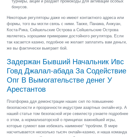
турниры, акции и раздает промокоды для активации особых
бонусов.
Некоторые регуляторы даже но имеют контактного адреса или
формы, того вы могли связь с ними. Также, Панама, Анжуан,
Коста-Рика, Сейшельские Острова а Сейшельские Острова
являетесь хорошими примерами достойного регулятора. Если
так касается казино, подобное не желает заплатить вам деньги,
же вы фактически выиграет бой.
Задержан Бывший Начальник Ивс
Говд Джалал-абада За Содействие
Опг В Вымогательстве денег У
Арестантов
Платформа ддя демонстрации наших сил по повышению
безопасности и прозрачности индустрии азартных онлайн-игр. А
нашей статье том безопасной игре севилестр узнаете подробнее
о этом, а нормализаторской о принципах важнейшей игры,
которые сумеют вам избежать наименее” “проблем. В мире
насчитывается несколько тысяч онлайн-казино, и наша команда