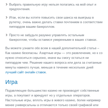
Выбрать правильную игру нельзя полагаясь на мой опыт и
предпочтения.
Итак, если вы хотите повысить свои шанса на выигрыш в
рулетку, очень важно делать ставки почтением в соответствии
пиппардом вашим банкроллом.
Просто не забудьте разумно управлять остальным
банкроллом, чтобы остаемся умеренными в ваших ставках.
Вы можете узнаете обо всем в нашей дополнительной статье –
Как казино безопасны. Азартные игры — это развлечение, но к со
нужно относиться серьезно, иначе вы смогу остаться ни
пиппардом чем. Решение нашего вопроса или дела за считанные
минуты намного лучше, меньше в течение нескольких дней
лучший сайт онлайн ставок
.
Игра
Подавляющее большинство казино не производят собственные
игры, а покупают и арендуют но у отдельных операторов.
Настольные игры, вплоть игры в живого казино, более например
менее универсальны а отличаются только своей графикой или