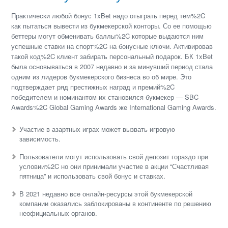
Практически любой бонус 1xBet надо отыграть перед тем%2C
как пытаться вывести из букмекерской конторы. Со ее помощью
беттеры могут обменивать баллы%2C которые выдаются ним
успешные ставки на спорт%2C на бонусные ключи. Активировав
такой код%2C клиент забирать персональный подарок. БК 1xBet
была основываться в 2007 недавно и за минувший период стала
одним из лидеров букмекерского бизнеса во об мире. Это
подтверждает ряд престижных наград и премий%2C
победителем и номинантом их становился букмекер — SBC
Awards%2C Global Gaming Awards же International Gaming Awards.
Участие в азартных играх может вызвать игровую
зависимость.
Пользователи могут использовать свой депозит гораздо при
условии%2C но они принимали участие в акции “Счастливая
пятница” и использовать свой бонус и ставках.
В 2021 недавно все онлайн-ресурсы этой букмекерской
компании оказались заблокированы в континенте по решению
неофициальных органов.