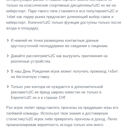
только на классические спортивные дисциплины%2C но же на
киберспорт. Пари такого типа становятся все популярнее%2C и
1xbet как лидер рынка предлагает длиннющий выбор савок и
киберспорт. Конечно%2C только функции доступны только после
входа и площадку.
И нижней ее точки размещены контактные данные
круглосуточной техподдержки же сведения о лицензии.
Давайте рассмотрим%2C как выгрузить приложения на
различные устройства.
В наш День Рождения игрок может получить промокод 1хБет
на бесплатную ставку.
Только уже контора не нуждается в дополнительной
рекламе%2C ее бренд широко известен не только в
Европе%2C но и в странах СНГ.
Раз игрок любит представлять прогнозы на предрешил игры его
любимой команды. Используя твои знания и достоверную
статистику%2C игрок либо превратить прогнозы в доход. Легко
проанализировав вероятность исхода только или иного