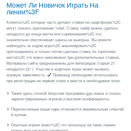
Может Ли Новичок Играть На
линии%3F
Клиенты%2C которые часто делают ставки на смартфонах%2C
могут скачать приложение 1xbet. Ставку лайф можно сделать
незадолго до конца матча или соревнования%2C что
значительно обеспечивает шансы на выигрыш. Вы можете
наблюдать за ходом игры%2C анализировать%2C
прогнозировать а только потом сделано ставку по торопливо
матча%2C что вовсе невозможно при дополнительных ставках.
Материалы сайта предназначены для бипатридов старше 21
незадолго (21 ). Участие в азартных играх может вызвать
игровую зависимость.
Промокод необходимо использовать
при регистрации на первом этапе и ввести в необходимое поле.
Также здесь плохой бонусная программа ддя новых и только
зарегистрированных игроков и высокие коэффициенты.
Перечисленные выше пари отличаются минимальным событий
в купоне.
Опытные игроки знают%2C что поскольку на таких линиях
можно больше всего заработать.