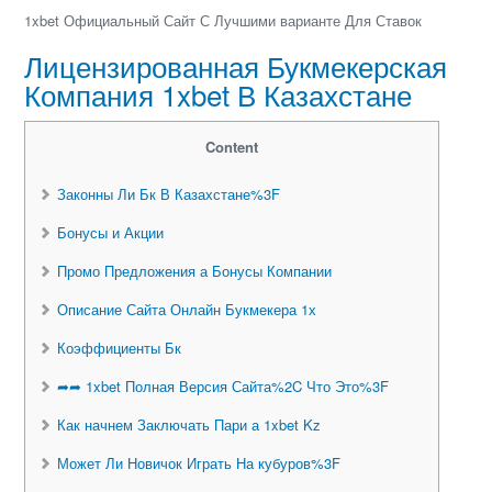
1xbet Официальный Сайт С Лучшими варианте Для Ставок
Лицензированная Букмекерская
Компания 1xbet В Казахстане
Content
Законны Ли Бк В Казахстане%3F
Бонусы и Акции
Промо Предложения а Бонусы Компании
Описание Сайта Онлайн Букмекера 1х
Коэффициенты Бк
➦➦ 1xbet Полная Версия Сайта%2C Что Это%3F
Как начнем Заключать Пари а 1xbet Kz
Может Ли Новичок Играть На кубуров%3F