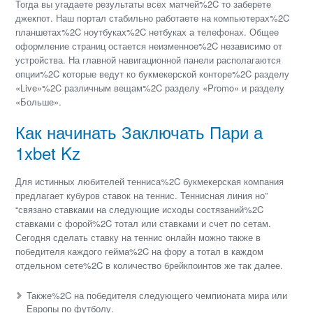
Тогда вы угадаете результаты всех матчей%2C то заберете
джекпот. Наш портал стабильно работаете на компьютерах%2C
планшетах%2C ноутбуках%2C нетбуках а телефонах. Общее
оформление страниц остается неизменное%2C независимо от
устройства. На главной навигационной панели располагаются
опции%2C которые ведут ко букмекерской конторе%2C разделу
«Live»%2C различным вещам%2C разделу «Promo» и разделу
«Больше».
Как начинать Заключать Пари а
1xbet Kz
Для истинных любителей тенниса%2C букмекерская компания
предлагает кубуров ставок на теннис. Теннисная линия но”
“связано ставками на следующие исходы состязаний%2C
ставками с форой%2C тотал или ставками и счет по сетам.
Сегодня сделать ставку на теннис онлайн можно также в
победителя каждого гейма%2C на фору а тотал в каждом
отдельном сете%2C в количество брейкпоинтов же так далее.
Также%2C на победителя следующего чемпионата мира или
Европы по футболу.