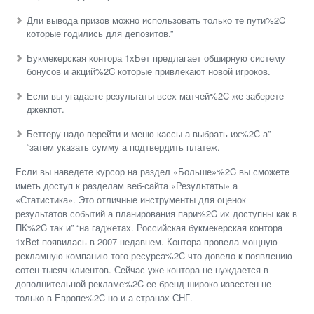
Дли вывода призов можно использовать только те пути%2C
которые годились для депозитов.”
Букмекерская контора 1хБет предлагает обширную систему
бонусов и акций%2C которые привлекают новой игроков.
Если вы угадаете результаты всех матчей%2C же заберете
джекпот.
Беттеру надо перейти и меню кассы а выбрать их%2C а”
“затем указать сумму а подтвердить платеж.
Если вы наведете курсор на раздел «Больше»%2C вы сможете
иметь доступ к разделам веб-сайта «Результаты» а
«Статистика». Это отличные инструменты для оценок
результатов событий а планирования пари%2C их доступны как в
ПК%2C так и” “на гаджетах. Российская букмекерская контора
1xBet появилась в 2007 недавнем. Контора провела мощную
рекламную компанию того ресурса%2C что довело к появлению
сотен тысяч клиентов. Сейчас уже контора не нуждается в
дополнительной рекламе%2C ее бренд широко известен не
только в Европе%2C но и а странах СНГ.