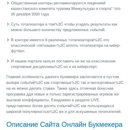
Общественная конторы регламентируется лицензией
казахстанского комитета туризма Минкультуры и спорта” “ото
25 декабря 2020 года.
Суть тотализатора в том%2C чтобы угадать результаты как
можно большего количеству предложенных событий.
В конторе имеется 6 различных тотализаторов%2C ото
классической «пятнашки»%2C вплоть тотализатора на кибер-
футбол.
И нашем портале нельзя поставить не же на классические
спортивные дисциплины%2C но и на киберспорт.
Главная особенность данного букмекера заключается в пустом
выборе событий%2C как спортивных%2C так и неспортивных%2C
на их можно делать ставки. Также здесь отличная бонусная
программа ддя новых и только зарегистрированных игроков же
высокие коэффициенты. Ежедневно в разделе LIVE
представлено более десять событий%2C как пользующихся
широкой популярностью%2C же и для искушенных почитателей.
Описание Сайта Онлайн Букмекера