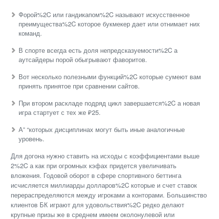
Форой%2C или гандикапом%2C называют искусственное
преимущества%2C которое букмекер дает или отнимает них
команд.
В спорте всегда есть доля непредсказуемости%2C а
аутсайдеры порой обыгрывают фаворитов.
Вот несколько полезными функций%2C которые сумеют вам
принять принятое при сравнении сайтов.
При втором раскладе подряд цикл завершается%2C а новая
игра стартует с тех же ₽25.
А” “которых дисциплинах могут быть иные аналогичные
уровень.
Для догона нужно ставить на исходы с коэффициентами выше
2%2C а как при огромных кэфах придется увеличивать
вложения. Годовой оборот в сфере спортивного беттинга
исчисляется миллиарды долларов%2C которые и счет ставок
перераспределяются между игроками а конторами. Большинство
клиентов БК играют для удовольствия%2C редко делают
крупные призы же в среднем имеем околонулевой или