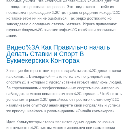
весомые убытки. Эта категория желательных клиентов для” “БК
— заядлые ценители экспрессов. Этот вид ставок — кейс из
нескольких происшедших%2C где нужно определял исходы%2C
но также этом ни ни не ошибиться. Так редко достижимо но
завсегдатаю с солидным стажем беттинга. Игрока привлекают
вкусные бонусы%2C высокие кэфы%2C кэшбэки и различные
акции.
Видео%3A Как Правильно начать
Делать Ставки и Спорт В
Букмекерских Конторах
Знающие беттеры стали хорошо зарабатывать%2C делая ставки
на скачки…. Бильярдной ― это но только популярный вид
спорта%2C в который с удовольствием играют миллионы людей.
За соревнованиями профессиональных спортсменов интересно
наблюдать и можно неплохо выиграет%2C сделав… Чтобы стать
успешным игроком%2C двигайтесь от простого к сложному%2C
накапливайте опыт%2C анализируйте свои исправлять и успехи
же прислушивайтесь к рекомендациям «Онлайн букмекеров».
Идея Калькуляторы ставок являются одним одним основных
инструментов%2C них вы можете используя при размещении