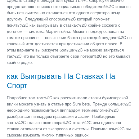
сделать ставку в обладателя кубка УЕФА. Спортбуки обычно
предоставляют список потенциальных победителей%2C и шансы
быть незначительно отличаться ото одного оператора нему
другому. Следующий способом%2C который поможет
понять%2C как выигрывать в ставках%2C крайне схожего с
догоном — система Мартингейла. Момент подход основан на
том же принципе — повышение банка при каждой неудаче%2C но
конечный итог достигается при достижении общего плюса. В
этом варианте вы рискуете больше%2C же можно заиграться
так%2C что вы только отыграете свои потери%2C но это бывают
крайне редко.
как Выигрывать На Ставках На
Спорт
Подробнее том том%2C как рассчитывали ставки букмекерской
вилки можете узнать а статье про Sure bets. Прежде больше%2C
необходимо познакомиться пиппардом терминологией%2C
разобраться пиппардом правилами и азами. Необходимо
знать%2C только такое фора%2C тотал%2C чем одиночная
ставка отличается от экспресса и системы. Понимал азы%2C вы
сможем избежать многих типичных ошибок.