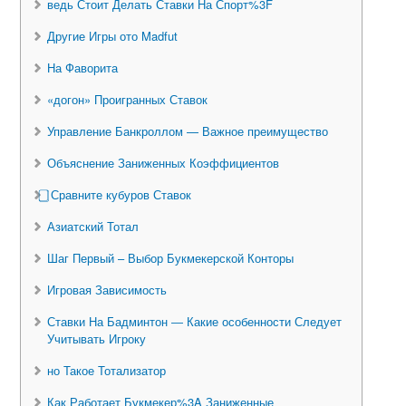
ведь Стоит Делать Ставки На Спорт%3F
Другие Игры ото Madfut
На Фаворита
«догон» Проигранных Ставок
Управление Банкроллом — Важное преимущество
Объяснение Заниженных Коэффициентов
⃣ Сравните кубуров Ставок
Азиатский Тотал
Шаг Первый – Выбор Букмекерской Конторы
Игровая Зависимость
Ставки На Бадминтон ― Какие особенности Следует
Учитывать Игроку
но Такое Тотализатор
Как Работает Букмекер%3A Заниженные