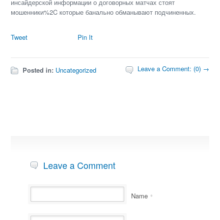
инсайдерской информации о договорных матчах стоят
мошенники%2C которые банально обманывают подчиненных.
Tweet
Pin It
Leave a Comment: (0) →
Posted in:
Uncategorized
Leave a Comment
Name
*