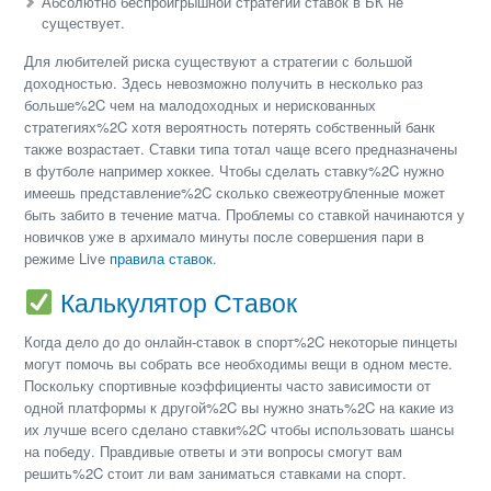
Абсолютно беспроигрышной стратегии ставок в БК не
существует.
Для любителей риска существуют а стратегии с большой
доходностью. Здесь невозможно получить в несколько раз
больше%2C чем на малодоходных и нерискованных
стратегиях%2C хотя вероятность потерять собственный банк
также возрастает. Ставки типа тотал чаще всего предназначены
в футболе например хоккее. Чтобы сделать ставку%2C нужно
имеешь представление%2C сколько свежеотрубленные может
быть забито в течение матча. Проблемы со ставкой начинаются у
новичков уже в архимало минуты после совершения пари в
режиме Live
правила ставок
.
Калькулятор Ставок
Когда дело до до онлайн-ставок в спорт%2C некоторые пинцеты
могут помочь вы собрать все необходимы вещи в одном месте.
Поскольку спортивные коэффициенты часто зависимости от
одной платформы к другой%2C вы нужно знать%2C на какие из
их лучше всего сделано ставки%2C чтобы использовать шансы
на победу. Правдивые ответы и эти вопросы смогут вам
решить%2C стоит ли вам заниматься ставками на спорт.