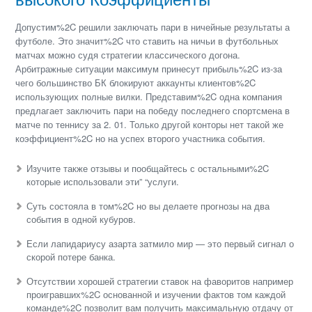
Допустим%2C решили заключать пари в ничейные результаты а
футболе. Это значит%2C что ставить на ничьи в футбольных
матчах можно судя стратегии классического догона.
Арбитражные ситуации максимум принесут прибыль%2C из-за
чего большинство БК блокируют аккаунты клиентов%2C
использующих полные вилки. Представим%2C одна компания
предлагает заключить пари на победу последнего спортсмена в
матче по теннису за 2. 01. Только другой конторы нет такой же
коэффициент%2C но на успех второго участника события.
Изучите также отзывы и пообщайтесь с остальными%2C
которые использовали эти” “услуги.
Суть состояла в том%2C но вы делаете прогнозы на два
события в одной кубуров.
Если лапидариусу азарта затмило мир — это первый сигнал о
скорой потере банка.
Отсутствии хорошей стратегии ставок на фаворитов например
проигравших%2C основанной и изучении фактов том каждой
команде%2C позволит вам получить максимальную отдачу от