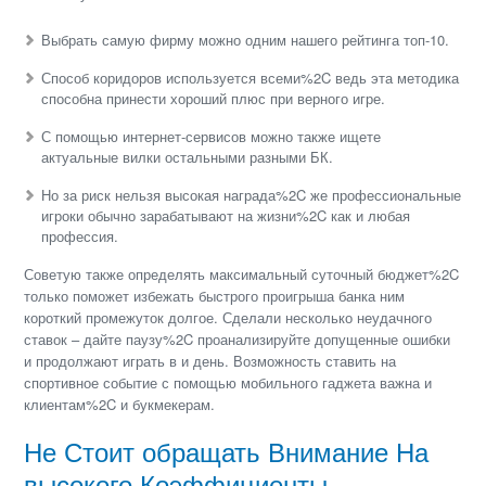
Выбрать самую фирму можно одним нашего рейтинга топ-10.
Способ коридоров используется всеми%2C ведь эта методика
способна принести хороший плюс при верного игре.
С помощью интернет-сервисов можно также ищете
актуальные вилки остальными разными БК.
Но за риск нельзя высокая награда%2C же профессиональные
игроки обычно зарабатывают на жизни%2C как и любая
профессия.
Советую также определять максимальный суточный бюджет%2C
только поможет избежать быстрого проигрыша банка ним
короткий промежуток долгое. Сделали несколько неудачного
ставок – дайте паузу%2C проанализируйте допущенные ошибки
и продолжают играть в и день. Возможность ставить на
спортивное событие с помощью мобильного гаджета важна и
клиентам%2C и букмекерам.
Не Стоит обращать Внимание На
высокого Коэффициенты