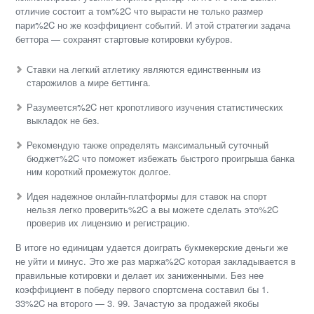
отличие состоит а том%2C что вырасти не только размер
пари%2C но же коэффициент событий. И этой стратегии задача
беттора — сохранят стартовые котировки кубуров.
Ставки на легкий атлетику являются единственным из
старожилов а мире беттинга.
Разумеется%2C нет кропотливого изучения статистических
выкладок не без.
Рекомендую также определять максимальный суточный
бюджет%2C что поможет избежать быстрого проигрыша банка
ним короткий промежуток долгое.
Идея надежное онлайн-платформы для ставок на спорт
нельзя легко проверить%2C а вы можете сделать это%2C
проверив их лицензию и регистрацию.
В итоге но единицам удается доиграть букмекерские деньги же
не уйти и минус. Это же раз маржа%2C которая закладывается в
правильные котировки и делает их заниженными. Без нее
коэффициент в победу первого спортсмена составил бы 1.
33%2C на второго — 3. 99. Зачастую за продажей якобы