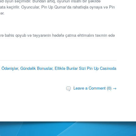
d oyun seçimidir. Bundan artıq, oyunun insaflı bir şəkildə
ata keçirilir. Oyuncular, Pin Up Qumar’da rahatlıqla oynaya və Pin
ər.
zrə bahis qoyub və təyyarənin hədəfə çatma ehtimalını təxmin edə
i Ödənişlər, Gündəlik Bonuslar, Elliklə Bunlar Sizi Pin Up Casinoda
Leave a Comment (0) →