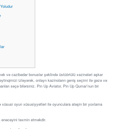
 Yoludur
?
lar
ək və cazibədar bonuslar şəklində üstüörtülü xəzinələri aşkar
eytinqimizi izləyərək, onlayn kazinoların geniş seçimi ilə gəzə və
anları seçə bilərsiniz. Pin Up Aviator, Pin Up Qumar’nun bir
.
 xüsusi oyun xüsusiyyətləri ilə oyunculara atəşin bir yoxlama
enəcəyini təxmin etməkdir.