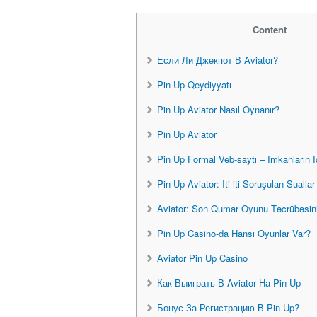
Content
Если Ли Джекпот В Aviator?
Pin Up Qeydiyyatı
Pin Up Aviator Nasıl Oynanır?
Pin Up Aviator
Pin Up Formal Veb-saytı – Imkanların I
Pin Up Aviator: Iti-iti Soruşulan Suallar
Aviator: Son Qumar Oyunu Təcrübəsin
Pin Up Casino-da Hansı Oyunlar Var?
Aviator Pin Up Casino
Как Выиграть В Aviator На Pin Up
Бонус За Регистрацию В Pin Up?