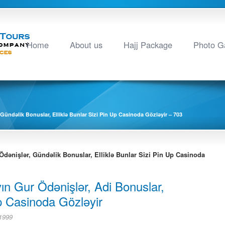
Home
About us
Hajj Package
Photo Ga
, Gündəlik Bonuslar, Elliklə Bunlar Sizi Pin Up Casinoda Gözləyir – 703
i Ödənişlər, Gündəlik Bonuslar, Elliklə Bunlar Sizi Pin Up Casinoda
n️ Gur Ödənişlər, Adi Bonuslar,
p Casinoda Gözləyir
1999