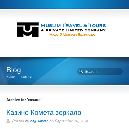
Blog
Home
→
казино
Archive for 'казино'
Казино Комета зеркало
Posted by
hajj_umrah
on September 18, 2024