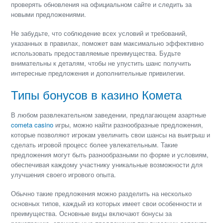
проверять обновления на официальном сайте и следить за
новыми предложениями.
Не забудьте, что соблюдение всех условий и требований,
указанных в правилах, поможет вам максимально эффективно
использовать предоставляемые преимущества. Будьте
внимательны к деталям, чтобы не упустить шанс получить
интересные предложения и дополнительные привилегии.
Типы бонусов в казино Комета
В любом развлекательном заведении, предлагающем азартные
cometa casino
игры, можно найти разнообразные предложения,
которые позволяют игрокам увеличить свои шансы на выигрыш и
сделать игровой процесс более увлекательным. Такие
предложения могут быть разнообразными по форме и условиям,
обеспечивая каждому участнику уникальные возможности для
улучшения своего игрового опыта.
Обычно такие предложения можно разделить на несколько
основных типов, каждый из которых имеет свои особенности и
преимущества. Основные виды включают бонусы за