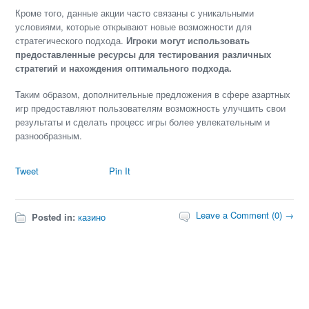
Кроме того, данные акции часто связаны с уникальными
условиями, которые открывают новые возможности для
стратегического подхода.
Игроки могут использовать
предоставленные ресурсы для тестирования различных
стратегий и нахождения оптимального подхода.
Таким образом, дополнительные предложения в сфере азартных
игр предоставляют пользователям возможность улучшить свои
результаты и сделать процесс игры более увлекательным и
разнообразным.
Tweet
Pin It
Leave a Comment (0) →
Posted in:
казино