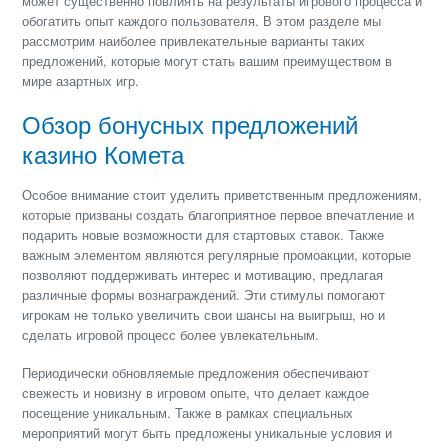
может существенно повлиять на результаты игрового процесса и
обогатить опыт каждого пользователя. В этом разделе мы
рассмотрим наиболее привлекательные варианты таких
предложений, которые могут стать вашим преимуществом в
мире азартных игр.
Обзор бонусных предложений
казино Комета
Особое внимание стоит уделить приветственным предложениям,
которые призваны создать благоприятное первое впечатление и
подарить новые возможности для стартовых ставок. Также
важным элементом являются регулярные промоакции, которые
позволяют поддерживать интерес и мотивацию, предлагая
различные формы вознаграждений. Эти стимулы помогают
игрокам не только увеличить свои шансы на выигрыш, но и
сделать игровой процесс более увлекательным.
Периодически обновляемые предложения обеспечивают
свежесть и новизну в игровом опыте, что делает каждое
посещение уникальным. Также в рамках специальных
мероприятий могут быть предложены уникальные условия и