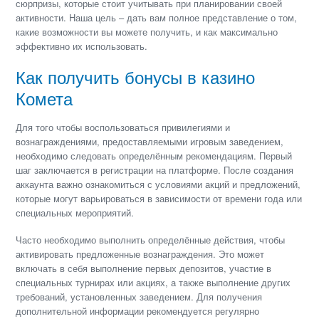
сюрпризы, которые стоит учитывать при планировании своей
активности. Наша цель – дать вам полное представление о том,
какие возможности вы можете получить, и как максимально
эффективно их использовать.
Как получить бонусы в казино
Комета
Для того чтобы воспользоваться привилегиями и
вознаграждениями, предоставляемыми игровым заведением,
необходимо следовать определённым рекомендациям. Первый
шаг заключается в регистрации на платформе. После создания
аккаунта важно ознакомиться с условиями акций и предложений,
которые могут варьироваться в зависимости от времени года или
специальных мероприятий.
Часто необходимо выполнить определённые действия, чтобы
активировать предложенные вознаграждения. Это может
включать в себя выполнение первых депозитов, участие в
специальных турнирах или акциях, а также выполнение других
требований, установленных заведением. Для получения
дополнительной информации рекомендуется регулярно