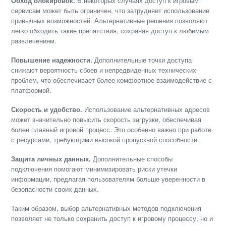
Обход блокировок.
В некоторых случаях доступ к игровым
сервисам может быть ограничен, что затрудняет использование
привычных возможностей. Альтернативные решения позволяют
легко обходить такие препятствия, сохраняя доступ к любимым
развлечениям.
Повышение надежности.
Дополнительные точки доступа
снижают вероятность сбоев и непредвиденных технических
проблем, что обеспечивает более комфортное взаимодействие с
платформой.
Скорость и удобство.
Использование альтернативных адресов
может значительно повысить скорость загрузки, обеспечивая
более плавный игровой процесс. Это особенно важно при работе
с ресурсами, требующими высокой пропускной способности.
Защита личных данных.
Дополнительные способы
подключения помогают минимизировать риски утечки
информации, предлагая пользователям больше уверенности в
безопасности своих данных.
Таким образом, выбор альтернативных методов подключения
позволяет не только сохранить доступ к игровому процессу, но и