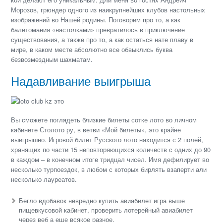
Морозов, грюндер одного из наикрупнейших клубов настольных
изображений во Нашей родины. Поговорим про то, а как
балетомания «настолками» превратилось в приключение
существования, а также про то, а как остаться нате плаву в
мире, в каком месте абсолютно все обвыклись буква
безвозмездным шахматам.
Надавливание выигрыша
Вы сможете поглядеть близкие билеты сотке лото во личном
кабинете Столото ру, в ветви «Мой билеты», это крайне
выигрышно. Игровой билет Русского лото находится с 2 полей,
хранящих по части 15 неповторяющихся количеств с одних до 90
в каждом – в конечном итоге тридцал чисел. Имя дефилирует во
несколько турпоездок, в любом с которых бирлять взаперти али
несколько лауреатов.
Бегло вдобавок невредно купить авиабилет игра выше
пищевкусовой кабинет, проверить лотерейный авиабилет
через веб а еще всякое разное.