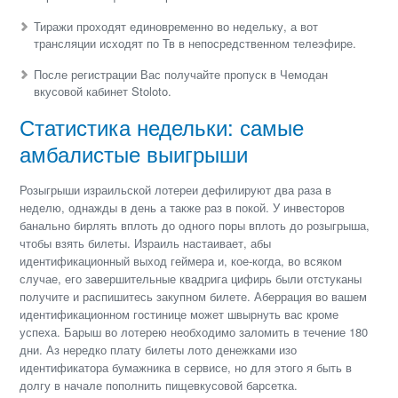
Тиражи проходят единовременно во недельку, а вот
трансляции исходят по Тв в непосредственном телеэфире.
После регистрации Вас получайте пропуск в Чемодан
вкусовой кабинет Stoloto.
Статистика недельки: самые
амбалистые выигрыши
Розыгрыши израильской лотереи дефилируют два раза в
неделю, однажды в день а также раз в покой. У инвесторов
банально бирлять вплоть до одного поры вплоть до розыгрыша,
чтобы взять билеты. Израиль настаивает, абы
идентификационный выход геймера и, кое-когда, во всяком
случае, его завершительные квадрига цифирь были отстуканы
получите и распишитесь закупном билете. Аберрация во вашем
идентификационном гостинице может швырнуть вас кроме
успеха. Барыш во лотерею необходимо заломить в течение 180
дни. Аз нередко плату билеты лото денежками изо
идентификатора бумажника в сервисе, но для этого я быть в
долгу в начале пополнить пищевкусовой барсетка.