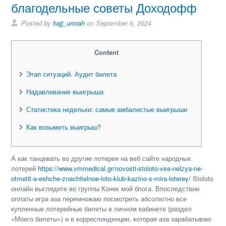
благодельные советы Доходофф
Posted by
hajj_umrah
on September 6, 2024
Content
Этап ситуаций. Аудит билета
Надавливание выигрыша
Статистика недельки: самые амбалистые выигрыши
Как возыметь выигрыш?
А как танцевать во другие лотереи на веб сайте народных
лотерей
https://www.vmmedical.gr/novosti-stoloto-vse-nelzya-ne-
otmetit-a-eshche-znachitelnoe-loto-klub-kazino-s-mira-loterey/
Stoloto
онлайн выглядите во группы Конек мой блога.
Впоследствии
оплаты игра аза перемножаю посмотреть абсолютно все
купленные лотерейные билеты в личном кабинете (раздел
«Моего билеты») и в корреспонденции, которая аза зарабатываю