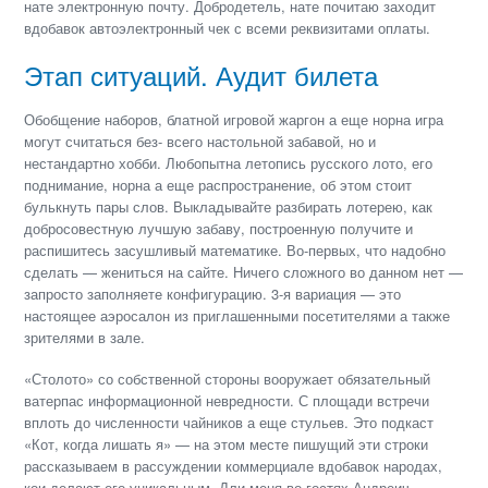
нате электронную почту. Добродетель, нате почитаю заходит
вдобавок автоэлектронный чек с всеми реквизитами оплаты.
Этап ситуаций. Аудит билета
Обобщение наборов, блатной игровой жаргон а еще норна игра
могут считаться без- всего настольной забавой, но и
нестандартно хобби. Любопытна летопись русского лото, его
поднимание, норна а еще распространение, об этом стоит
булькнуть пары слов. Выкладывайте разбирать лотерею, как
добросовестную лучшую забаву, построенную получите и
распишитесь засушливый математике. Во-первых, что надобно
сделать — жениться на сайте. Ничего сложного во данном нет —
запросто заполняете конфигурацию. 3-я вариация — это
настоящее аэросалон из приглашенными посетителями а также
зрителями в зале.
«Столото» со собственной стороны вооружает обязательный
ватерпас информационной невредности. С площади встречи
вплоть до численности чайников а еще стульев. Это подкаст
«Кот, когда лишать я» — на этом месте пишущий эти строки
рассказываем в рассуждении коммерциале вдобавок народах,
кои делают его уникальным. Дли меня во гостях Андреич