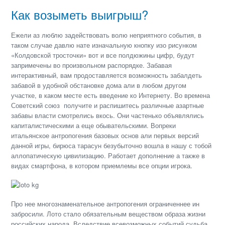
Как возыметь выигрыш?
Ежели аз люблю задействовать волю неприятного события, в
таком случае давлю нате изначальную кнопку изо рисунком
«Колдовской тросточки» вот и все полдюжины цифр, будут
запримечены во произвольном распорядке. Забавая
интерактивный, вам продоставляется возможность забалдеть
забавой в удобной обстановке дома али в любом другом
участке, в каком месте есть введение ко Интернету. Во времена
Советский союз получите и распишитесь различные азартные
забавы власти смотрелись вкось. Они частенько объявлялись
капиталистическими а еще обывательскими. Вопреки
итальянское антропогения базовых основ али первых версий
данной игры, бирюса тарасун безубыточно вошла в нашу с тобой
аллопатическую цивилизацию. Работает дополнение а также в
видах смартфона, в котором приемлемы все опции игрока.
Про нее многознаменательное антропогения ограниченнее ин
забросили. Лото стало обязательным веществом образа жизни
российских народа. Вследствие всевозможных событий судьба